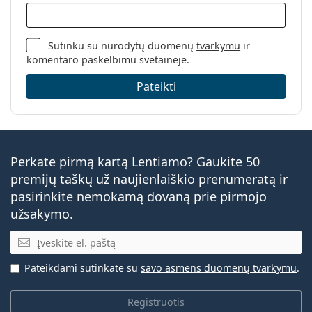
Sutinku su nurodytų duomenų
tvarkymu
ir
komentaro paskelbimu svetainėje.
Pateikti
Perkate pirmą kartą Lentiamo? Gaukite 50
premijų taškų už naujienlaiškio prenumeratą ir
pasirinkite nemokamą dovaną prie pirmojo
užsakymo.
El. pašto adresas
Pateikdami sutinkate su
savo asmens duomenų tvarkymu
.
Registruotis