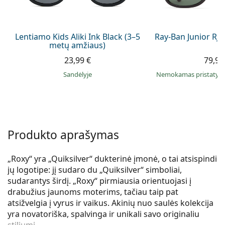
Persol
Prada
Lentiamo Kids Aliki Ink Black (3–5
Ray-Ban Junior RJ
metų amžiaus)
Atraskite visus
23,99 €
79,99
Sandėlyje
Nemokamas pristaty
Produkto aprašymas
„Roxy“ yra „Quiksilver“ dukterinė įmonė, o tai atsispindi
jų logotipe: jį sudaro du „Quiksilver“ simboliai,
sudarantys širdį. „Roxy“ pirmiausia orientuojasi į
drabužius jaunoms moterims, tačiau taip pat
atsižvelgia į vyrus ir vaikus. Akinių nuo saulės kolekcija
yra novatoriška, spalvinga ir unikali savo originaliu