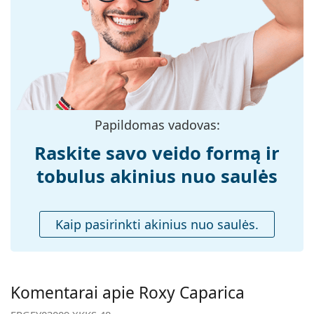
medžiaga:
Dydis:
S
Plotis:
124 mm
Kojelės ilgis:
130 mm
Nosies tiltelio
17 mm
plotis:
Papildomas vadovas:
Svoris:
80 g
Raskite savo veido formą ir
Reguliuojamos
Ne
tobulus akinius nuo saulės
nosies
pagalvėlės:
Spyruokliniai
Ne
Kaip pasirinkti akinius nuo saulės.
vyriai:
Priedai
Dėklas:
Taip
Komentarai apie Roxy Caparica
Valymo šluostė:
Taip