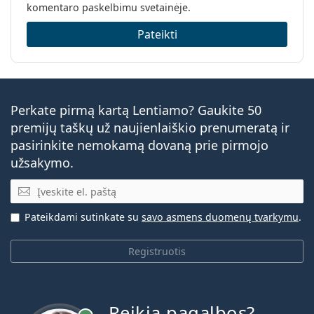
komentaro paskelbimu svetainėje.
Pateikti
Perkate pirmą kartą Lentiamo? Gaukite 50
premijų taškų už naujienlaiškio prenumeratą ir
pasirinkite nemokamą dovaną prie pirmojo
užsakymo.
El. pašto adresas
Pateikdami sutinkate su
savo asmens duomenų tvarkymu
.
Registruotis
Reikia pagalbos?