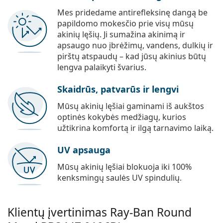
Mes pridedame antirefleksinę dangą be
papildomo mokesčio prie visų mūsų
akinių lęšių. Ji sumažina akinimą ir
apsaugo nuo įbrėžimų, vandens, dulkių ir
pirštų atspaudų – kad jūsų akinius būtų
lengva palaikyti švarius.
Skaidrūs, patvarūs ir lengvi
Mūsų akinių lęšiai gaminami iš aukštos
optinės kokybės medžiagų, kurios
užtikrina komfortą ir ilgą tarnavimo laiką.
UV apsauga
Mūsų akinių lęšiai blokuoja iki 100%
kenksmingų saulės UV spindulių.
Klientų įvertinimas Ray-Ban Round