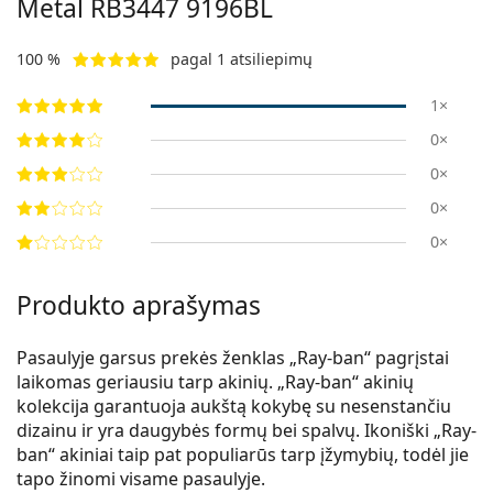
Metal RB3447 9196BL
100 %
pagal 1 atsiliepimų
1×
0×
0×
0×
0×
Produkto aprašymas
Pasaulyje garsus prekės ženklas „Ray-ban“ pagrįstai
laikomas geriausiu tarp akinių. „Ray-ban“ akinių
kolekcija garantuoja aukštą kokybę su nesenstančiu
dizainu ir yra daugybės formų bei spalvų. Ikoniški „Ray-
ban“ akiniai taip pat populiarūs tarp įžymybių, todėl jie
tapo žinomi visame pasaulyje.