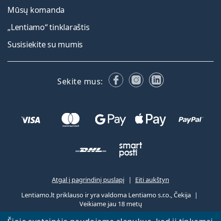
Mūsų komanda
„Lentiamo“ tinklaraštis
Susisiekite su mumis
Facebook
Instagram
LinkedIn
Sekite mus:
Atgal į pagrindinį puslapį
Eiti aukštyn
Lentiamo.lt priklauso ir yra valdoma Lentiamo s.r.o., Čekija
Veikiame jau 18 metų