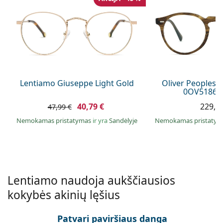
Persol
Prada
Atraskite visus
Lentiamo Giuseppe Light Gold
Oliver Peoples 
0OV5186 1
40,79 €
229,9
47,99 €
Nemokamas pristatymas
ir yra
Sandėlyje
Nemokamas pristaty
Lentiamo naudoja aukščiausios
kokybės akinių lęšius
Patvari paviršiaus danga