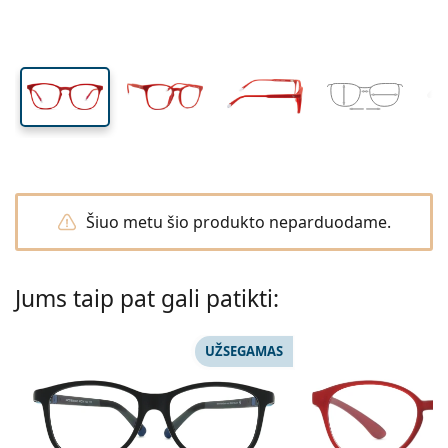
Kelioninė pakuotė
Forma
Naujos prekės
Lęšio aukštis
Lęšio plotis
Nosies tiltelio plotis
Gauti lęšių prenumeratą
Lęšių dėklai
Air Optix
Forma
Spalvoti
Lentiamo
Prailginto nešiojimo
Akiniai su mėlynos šviesos filtru
Išpardavimas
Tipai
Pasiūlymai
Moterims
Vyrams
Vaikams
Priedai
Keturgubas paketas
Stiklai
Kietiems lęšiams
Kvadratiniai
Išpardavimas
Dovanų kuponas
Įkvėpimas ir patarimai
Soflens
Kvadratiniai
Vertės paketas
Ray-Ban
Akiniai žaidėjams
Tvarūs
Forma
Naujos prekės
Prekės ženklas
Veidrodiniai lęšiai
Minkštiems lęšiams
Stačiakampiai
Tvarūs
Lęšių tirpalai
–
Tipas
Visi rėmeliai
Pirkti akinius internetu
išpardavimas
Purevision
Stačiakampiai
Vogue
Uždedami
Prekės ženklas
Dovanų kuponas
Kvadratiniai
Ribotas leidimas
Akiniai pagal paskirtį
Lentiamo
Poliarizuoti
Fiziologinis druskos tirpalas
Apvalūs
Dovanų kuponas
Lęšių tirpalai –
Tūris
Universalus lęšių tirpalas
Akinių vadovas
Proclear
Apvalūs
Esprit
Įkvėpimas ir patarimai
Skaitymo akiniai
Lentiamo
Stačiakampiai
Išpardavimas
Įkvėpimas ir patarimai
Sportui
Premijų prekės
Ray-Ban
Fotochrominiai
Visi lęšių tirpalai
Piloto
Lęšių tirpalai –
Daugiapaketis
50 iki 120 ml
Peroksido tirpalas
Išmatuokite savo vyzdžių atstumą
Clariti
Piloto
Visi kompiuteriniai akiniai
Polaroid
Akinių vadovas
Skaitymo akiniai / akiniai nuo saulės
Izipizi
Apvalūs
Tvarūs
Visi akiniai nuo saulės
Akiniai nuo saulės – gidas
Madingi
Polaroid
Gradientas
Akiniai ir aksesuarai
Dvigubas paketas
Cat Eye
225 iki 500 ml
Be konservantų
Šiuo metu šio produkto neparduodame.
Receptinių akinių nuo saulės vadovas
Precision
Cat Eye
Viskas apie apsipirkimą pas mus
Emporio Armani
Skaitymo/ekrano akiniai
Skaitymo/ekrano akiniai
Ray-Ban
Cat Eye
Dovanų kuponas
Sportinių akinių gidas
Uždangalai nuo saulės
Meller
Kontaktiniai lęšiai
Akinių grandinėlės
Trigubas paketas
Kelioninė pakuotė
Dovanų gidas
Total
Armani Exchange
Dovanų gidas
Atraskite visus
Pristatymo būdai
Akiniai nuo saulės vaikams – gidas
Reikia pagalbos?
Skaitymo akiniai / akiniai nuo saulės
Pasiūlymai
Oakley
Lęšių dėklai
Akinių dėklai
Jums taip pat gali patikti:
Keturgubas paketas
Kietiems lęšiams
We also speak English.
Hugo Boss
Mokėjimo būdai
Receptinių akinių nuo saulės vadovas
Visi priedai
Receptiniai akiniai nuo saulės
Dovanų kuponas
(Pirmadienis-penktadienis 8:30-16:00)
Michael Kors
Akių priežiūra
Kiti aksesuarai
Minkštiems lęšiams
info@lentiamo.lt
UŽSEGAMAS
Michael Kors
Premijų prekės
Dovanų gidas
Emporio Armani
Akių lašai
Fiziologinis druskos tirpalas
Marc Jacobs
Gucci
Visi lęšių tirpalai
Neprisijungęs
Atraskite visus