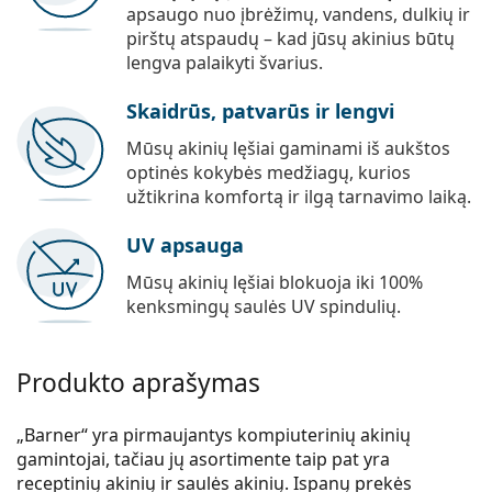
apsaugo nuo įbrėžimų, vandens, dulkių ir
pirštų atspaudų – kad jūsų akinius būtų
lengva palaikyti švarius.
Skaidrūs, patvarūs ir lengvi
Mūsų akinių lęšiai gaminami iš aukštos
optinės kokybės medžiagų, kurios
užtikrina komfortą ir ilgą tarnavimo laiką.
UV apsauga
Mūsų akinių lęšiai blokuoja iki 100%
kenksmingų saulės UV spindulių.
Produkto aprašymas
„Barner“ yra pirmaujantys kompiuterinių akinių
gamintojai, tačiau jų asortimente taip pat yra
receptinių akinių ir saulės akinių. Ispanų prekės