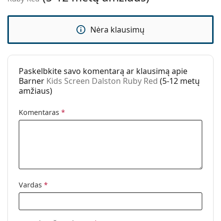
Svoris:
100 g
Reguliuojamos
Ne
Nėra klausimų
nosies
pagalvėlės:
Spyruokliniai
Ne
vyriai:
Paskelbkite savo komentarą ar klausimą apie
Barner
Kids Screen Dalston Ruby Red
(5-12 metų
Priedai
amžiaus)
Dėklas:
Taip
Komentaras
*
Valymo šluostė:
Taip
Kita
Lytis:
Vaikams
Kategorija:
Akiniai
Akiniai su mėlynos šviesos filtru
Vardas
*
Prekės ženklas:
Barner
Kodas:
Kids Screen Dalston Ruby Red