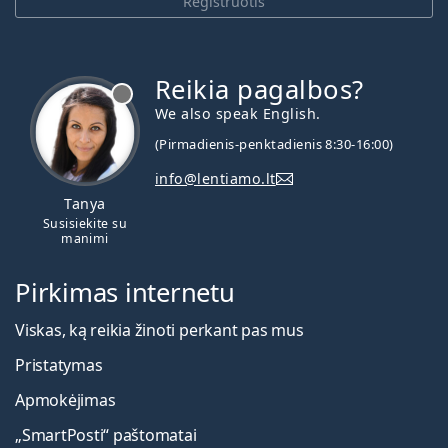
Registruotis
Reikia pagalbos?
We also speak English.
(Pirmadienis-penktadienis 8:30-16:00)
info@lentiamo.lt
Tanya
Susisiekite su
manimi
Pirkimas internetu
Viskas, ką reikia žinoti perkant pas mus
Pristatymas
Apmokėjimas
„SmartPosti“ paštomatai