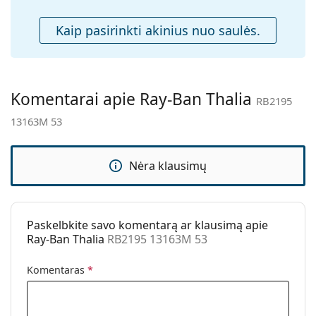
Spyruokliniai
Ne
Kaip pasirinkti akinius nuo saulės.
vyriai:
Priedai
Dėklas:
Taip
Komentarai apie Ray-Ban Thalia
Valymo šluostė:
Taip
RB2195
13163M 53
Kita
Lytis:
Unisex
Nėra klausimų
Kategorija:
Akiniai nuo saulės
Prekės ženklas:
Ray-Ban
Naudojimas:
Madingi
Paskelbkite savo komentarą ar klausimą apie
Ray-Ban Thalia
RB2195 13163M 53
Kodas:
RB2195 13163M 53
Galima su
Ne
Komentaras
*
dioptrijomis: