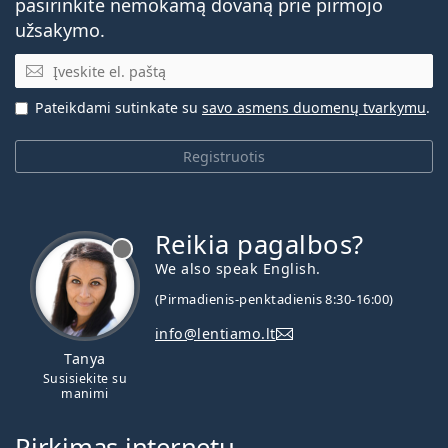
pasirinkite nemokamą dovaną prie pirmojo
užsakymo.
El. pašto adresas
Pateikdami sutinkate su
savo asmens duomenų tvarkymu
.
Registruotis
Reikia pagalbos?
We also speak English.
(Pirmadienis-penktadienis 8:30-16:00)
info@lentiamo.lt
Tanya
Susisiekite su
manimi
Pirkimas internetu