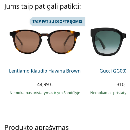
Persol
Jums taip pat gali patikti:
Prada
TAIP PAT SU DIOPTRIJOMIS
Atraskite visus
Lentiamo Klaudio Havana Brown
Gucci GG0034
44,99 €
310,9
Nemokamas pristatymas
ir yra
Sandėlyje
Nemokamas pristaty
Produkto aprašymas