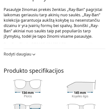
Pasaulyje žinomas prekės ženklas „Ray-Ban“ pagrįstai
laikomas geriausiu tarp akinių nuo saulės. „Ray-Ban“
kolekcija garantuoja aukštą kokybę su nesenstančiu
dizainu ir yra įvairių formų bei spalvų. Ikoniški „Ray-
Ban“ akiniai nuo saulės taip pat populiarūs tarp
įžymybių, todėl jie tapo žinomi visame pasaulyje.
Ray-Ban Thalia RB2195 13163M 53
yra universalūs
akiniai nuo saulės.
Rodyti daugiau
Patikrinkite, kaip atrodote su šiais akiniais nuo saulės,
naudodami Lentiamo virtualaus matavimosi funkciją.
Produkto specifikacijos
Saulės akinių rėmelis
Ruda rėmelio spalva puikiai tinka šiltam odos
atspalviui ir šviesiai rudiems, juodiems ar tamsiai
šviesiems plaukams.
134 mm
145 mm
Kvadratiniai saulės akinių rėmeliai
yra puikus
Plotis
Kojelės ilgis
pasirinkimas apvalios, ovalios ar trikampės veido
formos žmonėms.