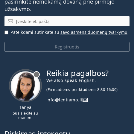
pasirinkite nemokamą dovaną prie pirmojo
užsakymo.
El. pašto adresas
Pateikdami sutinkate su
savo asmens duomenų tvarkymu
.
Registruotis
Reikia pagalbos?
We also speak English.
(Pirmadienis-penktadienis 8:30-16:00)
info@lentiamo.lt
Tanya
Susisiekite su
manimi
Pirkimas internetu