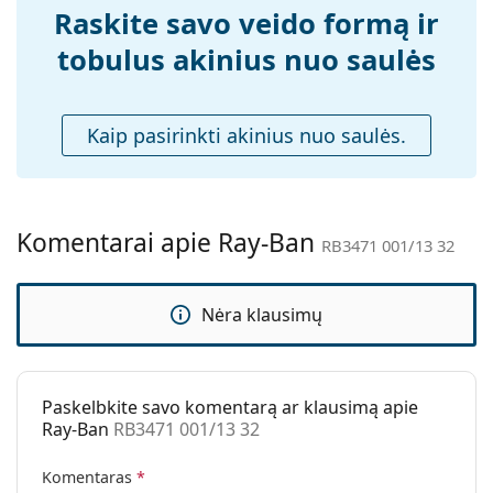
Raskite savo veido formą ir
Atraskite visą mūsų
saulės akinių
asortimentą, kad
Reguliuojamos
Taip
rastumėte daugiau populiarių prekių ženklų modelių.
tobulus akinius nuo saulės
nosies
pagalvėlės:
Priedai
Kaip pasirinkti akinius nuo saulės.
Dėklas:
Taip
Valymo šluostė:
Taip
Kita
Komentarai apie Ray-Ban
RB3471 001/13 32
Lytis:
Vyrams
Kategorija:
Akiniai nuo saulės
Nėra klausimų
Prekės ženklas:
Ray-Ban
Naudojimas:
Madingi
Kodas:
RB3471 001/13 32
Paskelbkite savo komentarą ar klausimą apie
Ray-Ban
RB3471 001/13 32
Komentaras
*