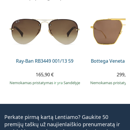
Ray-Ban RB3449 001/13 59
Bottega Veneta B
165,90 €
299,9
Nemokamas pristatymas
ir yra
Sandėlyje
Nemokamas pristaty
Perkate pirmą kartą Lentiamo? Gaukite 50
premijų taškų už naujienlaiškio prenumeratą ir