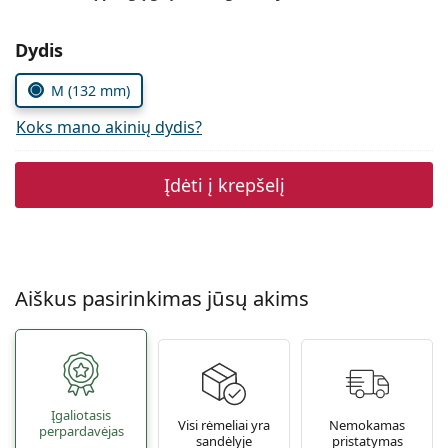
Persol
Pasirinkite parametrus
Dydis
Prada
M (132 mm)
Atraskite visus
Koks mano akinių dydis?
Įdėti į krepšelį
Aiškus pasirinkimas jūsų akims
Įgaliotasis
Visi rėmeliai yra
Nemokamas
perpardavėjas
sandėlyje
pristatymas