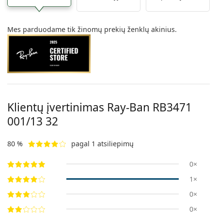
Mes parduodame tik žinomų prekių ženklų akinius.
Klientų įvertinimas Ray-Ban
RB3471
001/13 32
80 %
pagal 1 atsiliepimų
0×
1×
0×
0×