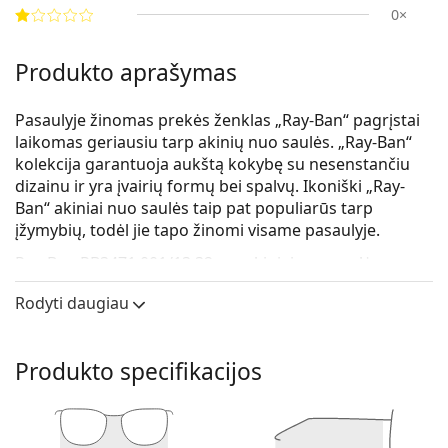
0×
Produkto aprašymas
Pasaulyje žinomas prekės ženklas „Ray-Ban“ pagrįstai
laikomas geriausiu tarp akinių nuo saulės. „Ray-Ban“
kolekcija garantuoja aukštą kokybę su nesenstančiu
dizainu ir yra įvairių formų bei spalvų. Ikoniški „Ray-
Ban“ akiniai nuo saulės taip pat populiarūs tarp
įžymybių, todėl jie tapo žinomi visame pasaulyje.
Ray-Ban RB3471 001/13 32
yra akiniai nuo saulės
vyrams.
Rodyti daugiau
Patikrinkite, kaip atrodote su šiais akiniais nuo saulės,
naudodami Lentiamo virtualaus matavimosi funkciją.
Produkto specifikacijos
Saulės akinių rėmelis
Auksinė rėmelio spalva puikiai tinka šiltam odos
atspalviui ir tamsiai rudiems plaukams.