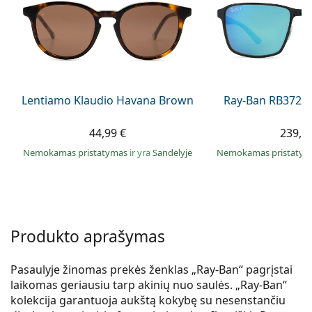
Persol
Prada
Atraskite visus
Lentiamo Klaudio Havana Brown
Ray-Ban RB3721
44,99 €
239,9
Nemokamas pristatymas
ir yra
Sandėlyje
Nemokamas pristaty
Produkto aprašymas
Pasaulyje žinomas prekės ženklas „Ray-Ban“ pagrįstai
laikomas geriausiu tarp akinių nuo saulės. „Ray-Ban“
kolekcija garantuoja aukštą kokybę su nesenstančiu