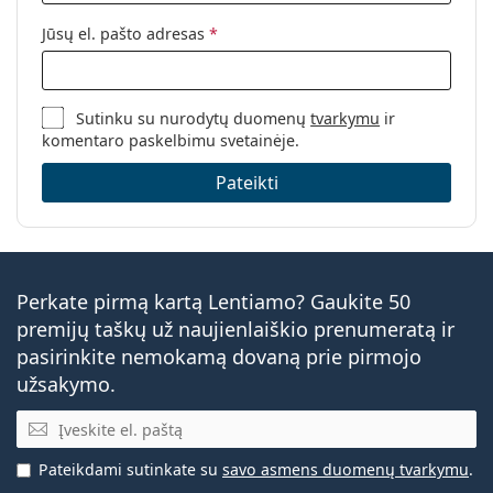
Jūsų el. pašto adresas
*
Sutinku su nurodytų duomenų
tvarkymu
ir
komentaro paskelbimu svetainėje.
Pateikti
Perkate pirmą kartą Lentiamo? Gaukite 50
premijų taškų už naujienlaiškio prenumeratą ir
pasirinkite nemokamą dovaną prie pirmojo
užsakymo.
El. pašto adresas
Pateikdami sutinkate su
savo asmens duomenų tvarkymu
.