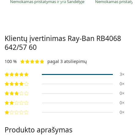
Nemokamas pristatymas
ir yra
Sandėlyje
Nemokamas pristaty
Klientų įvertinimas Ray-Ban
RB4068
642/57 60
100 %
pagal 3 atsiliepimų
3×
0×
0×
0×
0×
Produkto aprašymas