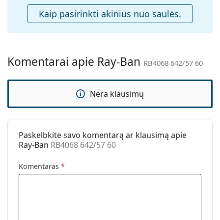
Priedai
Kaip pasirinkti akinius nuo saulės.
Dėklas:
Taip
Valymo šluostė:
Taip
Kita
Komentarai apie Ray-Ban
RB4068 642/57 60
Lytis:
Moterims
Kategorija:
Akiniai nuo saulės
Nėra klausimų
Prekės ženklas:
Ray-Ban
Naudojimas:
Madingi
Kodas:
RB4068 642/57 60
Paskelbkite savo komentarą ar klausimą apie
Ray-Ban
RB4068 642/57 60
Galima su
Ne
dioptrijomis:
Komentaras
*