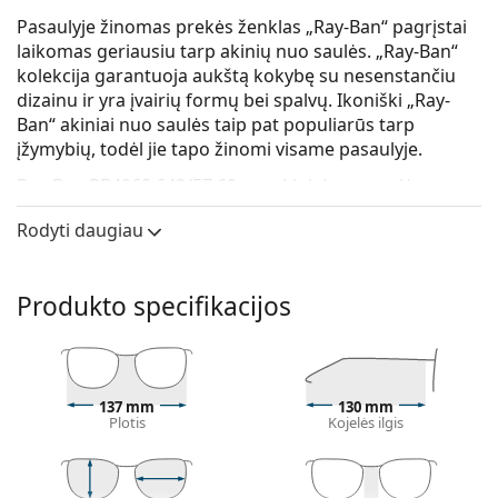
Pasaulyje žinomas prekės ženklas „Ray-Ban“ pagrįstai
laikomas geriausiu tarp akinių nuo saulės. „Ray-Ban“
kolekcija garantuoja aukštą kokybę su nesenstančiu
dizainu ir yra įvairių formų bei spalvų. Ikoniški „Ray-
Ban“ akiniai nuo saulės taip pat populiarūs tarp
įžymybių, todėl jie tapo žinomi visame pasaulyje.
Ray-Ban RB4068 642/57 60
yra akiniai nuo saulės
moterims.
Rodyti daugiau
Patikrinkite, kaip atrodote su šiais akiniais nuo saulės,
naudodami Lentiamo virtualaus matavimosi funkciją.
Produkto specifikacijos
Saulės akinių rėmelis
Ruda rėmelio spalva puikiai tinka šiltam odos
atspalviui ir šviesiai rudiems, juodiems ar tamsiai
šviesiems plaukams.
137 mm
130 mm
Kvadratiniai saulės akinių rėmeliai
yra puikus
Plotis
Kojelės ilgis
pasirinkimas apvalios, ovalios ar trikampės veido
formos žmonėms.
Saulės akinių rėmelis pagamintas iš aukštos