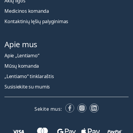
Akių ligos
Medicinos komanda
Kontaktinių lęšių palyginimas
Apie mus
Apie „Lentiamo“
Mūsų komanda
„Lentiamo“ tinklaraštis
Susisiekite su mumis
Facebook
Instagram
LinkedIn
Sekite mus: