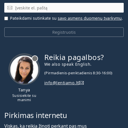
El. pašto adresas
Pateikdami sutinkate su
savo asmens duomenų tvarkymu
.
Registruotis
Reikia pagalbos?
We also speak English.
(Pirmadienis-penktadienis 8:30-16:00)
info@lentiamo.lt
Tanya
Susisiekite su
manimi
Pirkimas internetu
Viskas, ką reikia žinoti perkant pas mus