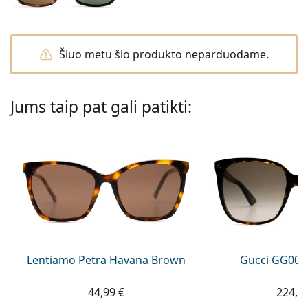
Persol
Prada
Šiuo metu šio produkto neparduodame.
Atraskite visus
Jums taip pat gali patikti:
Lentiamo Petra Havana Brown
Gucci GG002
44,99 €
224,9