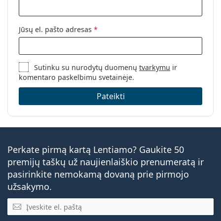
Jūsų el. pašto adresas
*
Sutinku su nurodytų duomenų
tvarkymu
ir
komentaro paskelbimu svetainėje.
Pateikti
Perkate pirmą kartą Lentiamo? Gaukite 50
premijų taškų už naujienlaiškio prenumeratą ir
pasirinkite nemokamą dovaną prie pirmojo
užsakymo.
El. pašto adresas