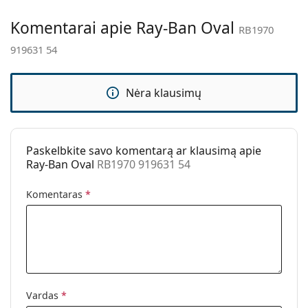
Kita
Komentarai apie Ray-Ban Oval
RB1970
Lytis:
Unisex
919631 54
Kategorija:
Akiniai nuo saulės
Prekės ženklas:
Ray-Ban
Nėra klausimų
Naudojimas:
Madingi
Kodas:
RB1970 919631 54
Paskelbkite savo komentarą ar klausimą apie
Ray-Ban Oval
RB1970 919631 54
Komentaras
*
Vardas
*