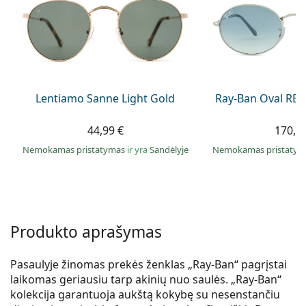
Persol
Prada
Atraskite visus
Lentiamo Sanne Light Gold
Ray-Ban Oval RB3
44,99 €
170,9
Nemokamas pristatymas
ir yra
Sandėlyje
Nemokamas pristaty
Produkto aprašymas
Pasaulyje žinomas prekės ženklas „Ray-Ban“ pagrįstai
laikomas geriausiu tarp akinių nuo saulės. „Ray-Ban“
kolekcija garantuoja aukštą kokybę su nesenstančiu