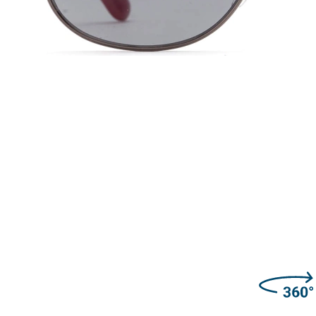
45 mm
50 mm
Lęšio aukštis
Lęšio plotis