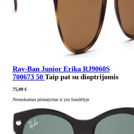
Ray-Ban Junior Erika RJ9060S
700673 50
Taip pat su dioptrijomis
75,99 €
Nemokamas pristatymas
ir yra
Sandėlyje