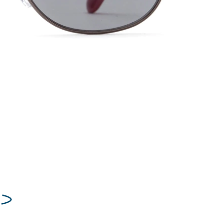
13 mm
Nosies tiltelio plotis