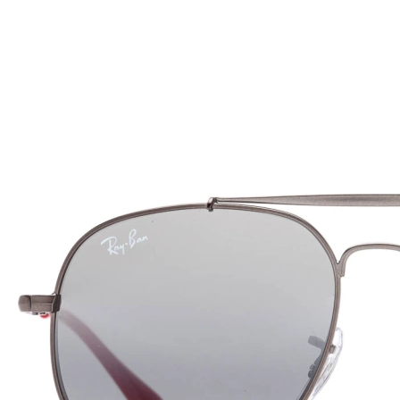
120 mm
Plotis
Lęšio
plotis