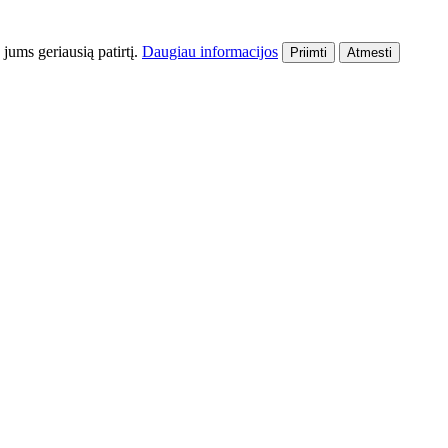
 jums geriausią patirtį.
Daugiau informacijos
Priimti
Atmesti