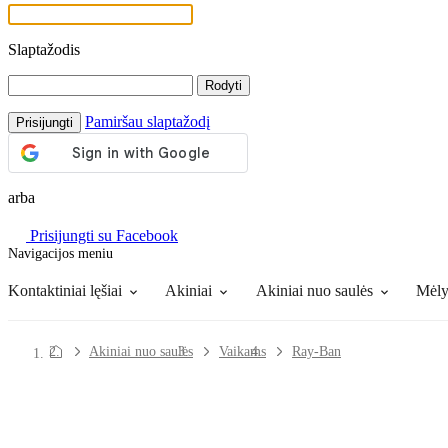
Slaptažodis
Rodyti
Pamiršau slaptažodį
Prisijungti
arba
Prisijungti su Facebook
Navigacijos meniu
Lęšių tirpalai
Viskas apie apsipirkimą pas mus
Kontaktiniai lęšiai
Akiniai
Akiniai nuo saulės
Mėlyn
Akiniai nuo saulės
Vaikams
Ray-Ban