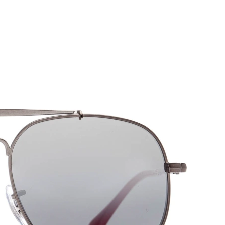
50
13
130
130 mm
Kojelės ilgis
Nosies
Kojelės
tiltelio plotis
ilgis