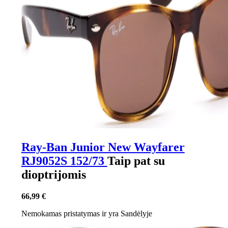
Ray-Ban Junior New Wayfarer
RJ9052S 152/73
Taip pat su
dioptrijomis
66,99 €
Nemokamas pristatymas
ir yra
Sandėlyje