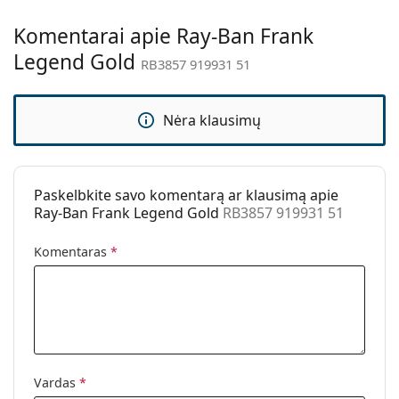
Kita
Komentarai apie Ray-Ban Frank
Lytis:
Unisex
Legend Gold
RB3857 919931 51
Kategorija:
Akiniai nuo saulės
Prekės ženklas:
Ray-Ban
Nėra klausimų
Naudojimas:
Madingi
Kodas:
RB3857 919931 51
Paskelbkite savo komentarą ar klausimą apie
Ray-Ban Frank Legend Gold
RB3857 919931 51
Komentaras
*
Vardas
*