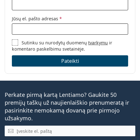
Jūsų el. pašto adresas
*
Sutinku su nurodytų duomenų
tvarkymu
ir
komentaro paskelbimu svetainėje.
Pateikti
Perkate pirmą kartą Lentiamo? Gaukite 50
premijų taškų už naujienlaiškio prenumeratą ir
pasirinkite nemokamą dovaną prie pirmojo
užsakymo.
El. pašto adresas