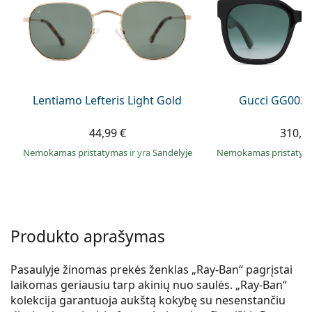
Persol
Prada
Atraskite visus
Lentiamo Lefteris Light Gold
Gucci GG0034
44,99 €
310,9
Nemokamas pristatymas
ir yra
Sandėlyje
Nemokamas pristaty
Produkto aprašymas
Pasaulyje žinomas prekės ženklas „Ray-Ban“ pagrįstai
laikomas geriausiu tarp akinių nuo saulės. „Ray-Ban“
kolekcija garantuoja aukštą kokybę su nesenstančiu