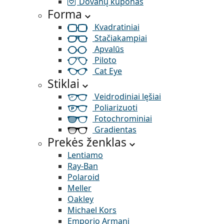
Dovanų kuponas
Forma
Kvadratiniai
Stačiakampiai
Apvalūs
Piloto
Cat Eye
Stiklai
Veidrodiniai lęšiai
Poliarizuoti
Fotochrominiai
Gradientas
Prekės ženklas
Lentiamo
Ray-Ban
Polaroid
Meller
Oakley
Michael Kors
Emporio Armani