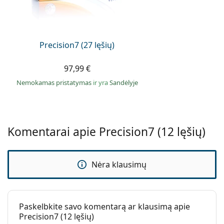
hidrogelis:
Lankstus nešiojimo laikotarpis
– Savaitiniai
kontaktiniai lęšiai kasdieniam nešiojimui su
Naudojimas
galimybe
nepertraukiamai nešioti.
Galiojimo data:
Bent 70 mėnesiai
Lengvas įsidėjimas
– Patogus indikacinis atspalvis
Precision7 (27 lęšių)
palengvina lęšių įsidėjimą.
Atspalvis:
Taip
Aukšta UV apsauga
– Efektyvus 1 klasės UV filtras
97,99 €
Su šiais
Taip
blokuoja 90% UVA ir 99% UVB spindulių, padedant
Nemokamas pristatymas
ir yra
Sandėlyje
kontaktiniais
išlaikyti ilgalaikę akių sveikatą.
lęšiais galite
UV filtras kontaktiniuose lęšiuose padidina ragenos
miegoti.:
apsaugą nuo pavojingos ultravioletinės spinduliuotės.
Vidinis ir išorinis
Ne
Tačiau kontaktiniai lęšiai nepadengia visos akies srities
Komentarai apie Precision7 (12 lęšių)
žymėjimas:
ar odos aplink akis, todėl kontaktinių lęšių su UV filtru
ir
saulės akinių
derinys yra ideali apsauga nuo
Pakuotėje yra
kenksmingų UV spindulių.
Nėra klausimų
Gamintojas:
Alcon
Kam skirti Precision7?
Lęšių skaičius
12
dėžutėje:
Paskelbkite savo komentarą ar klausimą apie
Asmenims, kurie reguliariai nešioja kontaktinius
Svoris:
29 g
Precision7 (12 lęšių)
lęšius.