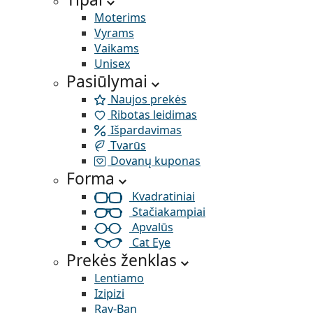
Moterims
Vyrams
Vaikams
Unisex
Pasiūlymai
Naujos prekės
Ribotas leidimas
Išpardavimas
Tvarūs
Dovanų kuponas
Forma
Kvadratiniai
Stačiakampiai
Apvalūs
Cat Eye
Prekės ženklas
Lentiamo
Izipizi
Ray-Ban