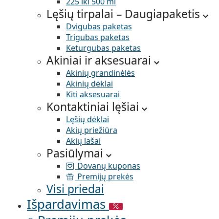
225 iki 500 ml
Lęšių tirpalai –
Daugiapaketis
Dvigubas paketas
Trigubas paketas
Keturgubas paketas
Akiniai ir aksesuarai
Akinių grandinėlės
Akinių dėklai
Kiti aksesuarai
Kontaktiniai lęšiai
Lęšių dėklai
Akių priežiūra
Akių lašai
Pasiūlymai
Dovanų kuponas
Premijų prekės
Visi priedai
Išpardavimas