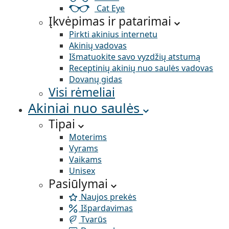
Cat Eye
Įkvėpimas ir patarimai
Pirkti akinius internetu
Akinių vadovas
Išmatuokite savo vyzdžių atstumą
Receptinių akinių nuo saulės vadovas
Dovanų gidas
Visi rėmeliai
Akiniai nuo saulės
Tipai
Moterims
Vyrams
Vaikams
Unisex
Pasiūlymai
Naujos prekės
Išpardavimas
Tvarūs