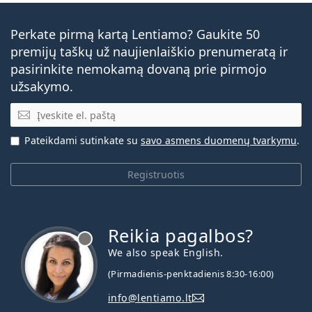
Perkate pirmą kartą Lentiamo? Gaukite 50
premijų taškų už naujienlaiškio prenumeratą ir
pasirinkite nemokamą dovaną prie pirmojo
užsakymo.
El. pašto adresas
Pateikdami sutinkate su
savo asmens duomenų tvarkymu
.
Registruotis
Reikia pagalbos?
We also speak English.
(Pirmadienis-penktadienis 8:30-16:00)
info@lentiamo.lt