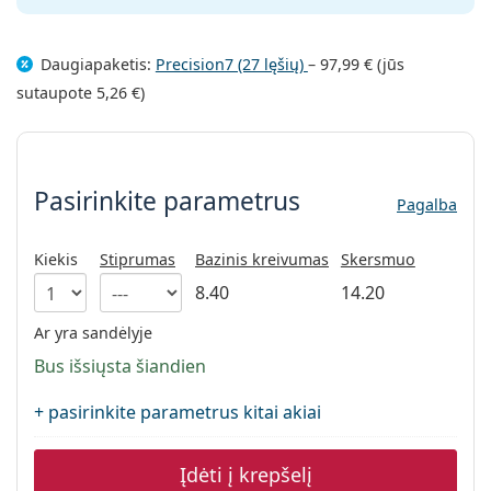
Daugiapaketis:
Precision7 (27 lęšių)
–
97,99 €
(jūs
sutaupote
5,26 €
)
Pasirinkite parametrus
Pasirinkite parametrus
Pagalba
Kiekis
Stiprumas
Bazinis kreivumas
Skersmuo
8.40
14.20
Ar yra sandėlyje
Bus išsiųsta šiandien
+ pasirinkite parametrus kitai akiai
Įdėti į krepšelį