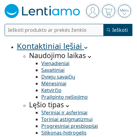
Navigacijos meniu
Jūs esate prisijung
Pirkinių krep
Atida
Ieškoti
Ieškoti
Prisijungti
Navigacijos meniu
Kontaktiniai lęšiai
Naudojimo laikas
Vienadieniai
Savaitiniai
Dviejų savaičių
Mėnesiniai
Ketvirčio
Prailginto nešiojimo
Lęšio tipas
Sferiniai ir asferiniai
Toriniai astigmatizmui
Progresiniai presbiopijai
Silikonas-hidrogelis