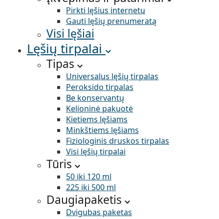
Pirkti lęšius internetu
Gauti lęšių prenumeratą
Visi lęšiai
Lęšių tirpalai
Tipas
Universalus lęšių tirpalas
Peroksido tirpalas
Be konservantų
Kelioninė pakuotė
Kietiems lęšiams
Minkštiems lęšiams
Fiziologinis druskos tirpalas
Visi lęšių tirpalai
Tūris
50 iki 120 ml
225 iki 500 ml
Daugiapaketis
Dvigubas paketas