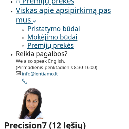
Premijų prekės
Viskas apie apsipirkimą pas
mus
Pristatymo būdai
Mokėjimo būdai
Premijų prekės
Reikia pagalbos?
We also speak English.
(Pirmadienis-penktadienis 8:30-16:00)
info@lentiamo.lt
Neprisijungęs
Precision7 (12 lęšių)