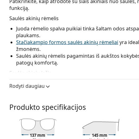
Patikrinkite, kaip atrodote su šiais akiniais nuo saul
funkciją.
Saulės akinių rėmelis
Juoda rėmelio spalva puikiai tinka šaltam odos atspal
plaukams.
Stačiakampio formos saulės akinių rėmeliai
yra idea
žmonėms.
Saulės akinių rėmelis pagamintas iš aukštos kokybės 
patogų komfortą.
Saulės akinių lęšis
Pilki lęšiai sumažina šviesos intensyvumą, nepaveik
Rodyti daugiau
Lęšiai pagaminti iš plastiko, kurio neginčijami priv
Dėl unikalios
poliarizuotų lęšių
technologijos saulės 
nepageidaujamus atspindžius ir apsaugo akis nuo ultra
Produkto specifikacijos
suvokimą ir fokusavimą.
Poliarizuoti saulės akiniai
fi
šviesą. Dėl to jie ypač tinka vairuotojams, dviratinink
puikiai tinka kaip mados aksesuaras kasdieniam nau
Saulės akiniai turi UV 400 apsaugą, kuri užtikrina 1
137 mm
145 mm
lęšiai turi 3 kategorijos saulės filtrą (šviesos pralai