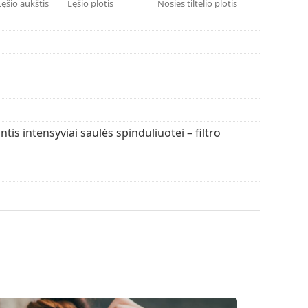
Lęšio aukštis
Lęšio plotis
Nosies tiltelio plotis
alva ir dizainas gali skirtis.
 valymui ir priežiūrai. Atkreipkite dėmesį, kad kai
oj valymo šluostės.
umėte daugiau populiarių prekių ženklų modelių.
ntis intensyviai saulės spinduliuotei – filtro