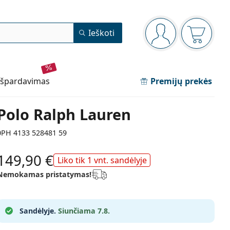
Navigacijos meniu
Ieškoti
Jūs esate prisijun
Pirkinių 
išpardavimas
Premijų prekės
Polo Ralph Lauren
0PH 4133 528481 59
149,90 €
Liko tik 1 vnt. sandėlyje
Nemokamas pristatymas!
Sandėlyje.
Siunčiama 7.8.