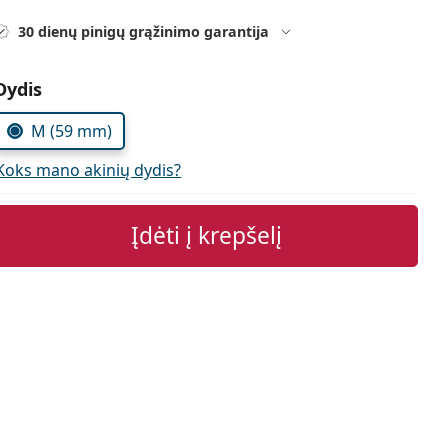
30 dienų pinigų grąžinimo garantija
Pasirinkite parametrus
Dydis
M (59 mm)
Koks mano akinių dydis?
Įdėti į krepšelį