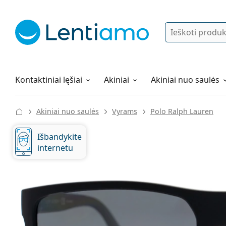
Ieškoti
Prisijungti
Navigacijos meniu
Lęšių tirpalai
Viskas apie apsipirkimą pas mus
Kontaktiniai lęšiai
Akiniai
Akiniai nuo saulės
Akiniai nuo saulės
Vyrams
Polo Ralph Lauren
Išbandykite
internetu