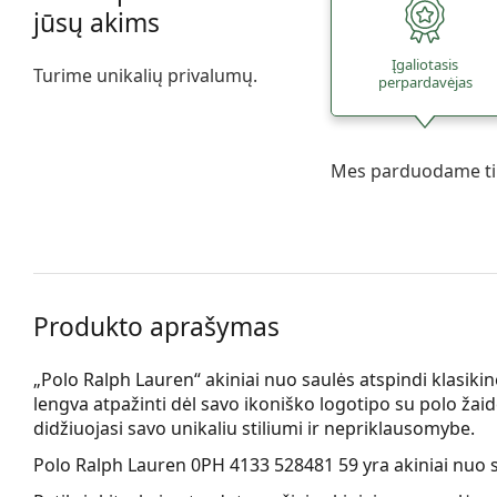
jūsų akims
Įgaliotasis
Turime unikalių privalumų.
perpardavėjas
Mes parduodame tik
Produkto aprašymas
„Polo Ralph Lauren“ akiniai nuo saulės atspindi klasik
lengva atpažinti dėl savo ikoniško logotipo su polo žaid
didžiuojasi savo unikaliu stiliumi ir nepriklausomybe.
Polo Ralph Lauren 0PH 4133 528481 59
yra akiniai nuo 