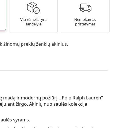
Visi rėmeliai yra
Nemokamas
sandėlyje
pristatymas
 žinomų prekių ženklų akinius.
inę madą ir modernų požiūrį. „Polo Ralph Lauren“
ėju ant žirgo. Akinių nuo saulės kolekcija
saulės vyrams.