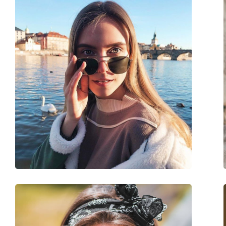
Rėmelių spalva:
Juoda
Rėmelių medžiaga:
Plastikas
Dydis:
M
Plotis:
137 mm
Kojelės ilgis:
145 mm
Nosies tiltelio plotis:
17 mm
Svoris:
150 g
Reguliuojamos nosies
Ne
pagalvėlės:
Priedai
Dėklas:
Taip
Valymo šluostė:
Taip
Kita
Lytis:
Vyrams