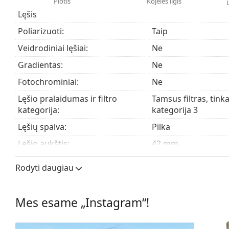
Plotis
Kojelės ilgis
paplūdimyje ar mieste.
Lęšis
Priedai
Poliarizuoti:
Taip
Saulės akinius pristatome originaliame dėkle. Dėklo sp
Veidrodiniai lęšiai:
Ne
Pridedama valymo šluostė idealiai tinka saulės akinių
Gradientas:
Ne
kurie modeliai gali būti su medžiaginiu maišeliu viet
Fotochrominiai:
Ne
Atraskite visą mūsų
saulės akinių
asortimentą, kad rast
Lęšio pralaidumas ir filtro
Tamsus filtras, tinka
kategorija:
kategorija 3
Lęšių spalva:
Pilka
Lęšio aukštis:
42 mm
Lęšio plotis:
59 mm
Rodyti daugiau
Lęšių medžiaga:
Plastikas
UV filtras 400:
Taip
Mes esame „Instagram“!
Rėmelis
Rėmelio forma:
Stačiakampiai