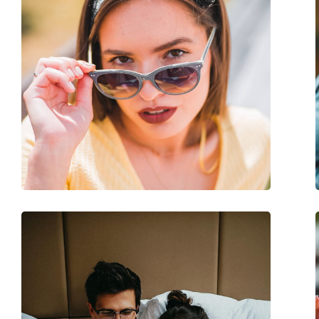
Kategorija:
Akiniai nuo saulės
Prekės ženklas:
Polo Ralph Lauren
Naudojimas:
Madingi
Kodas:
0PH 4133 528481 59