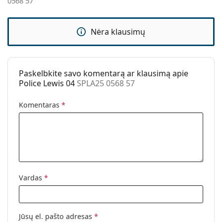
0568 57
Kita
Lytis:
Vyrams
Nėra klausimų
Kategorija:
Akiniai nuo saulės
Prekės ženklas:
Police
Naudojimas:
Madingi
Paskelbkite savo komentarą ar klausimą apie
Police Lewis 04
SPLA25 0568 57
Kodas:
SPLA25 0568 57
Komentaras
*
Vardas
*
Jūsų el. pašto adresas
*