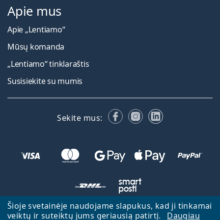
Apie mus
Apie „Lentiamo“
Mūsų komanda
„Lentiamo“ tinklaraštis
Susisiekite su mumis
Facebook
Instagram
LinkedIn
Sekite mus:
Šioje svetainėje naudojame slapukus, kad ji tinkamai
veiktų ir suteiktų jums geriausią patirtį.
Daugiau
Atgal į pagrindinį puslapį
Eiti aukštyn