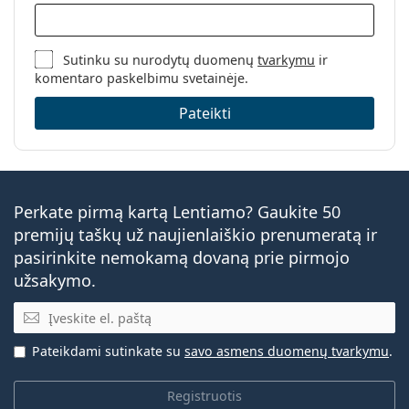
Sutinku su nurodytų duomenų
tvarkymu
ir
komentaro paskelbimu svetainėje.
Pateikti
Perkate pirmą kartą Lentiamo? Gaukite 50
premijų taškų už naujienlaiškio prenumeratą ir
pasirinkite nemokamą dovaną prie pirmojo
užsakymo.
El. pašto adresas
Pateikdami sutinkate su
savo asmens duomenų tvarkymu
.
Registruotis