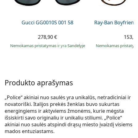
Persol
Prada
Gucci GG0010S 001 58
Ray-Ban Boyfriend
Atraskite visus
278,90 €
153,9
Nemokamas pristatymas
ir yra
Sandėlyje
Nemokamas pristaty
Produkto aprašymas
„Police“ akiniai nuo saulės yra unikalūs, netradiciniai ir
novatoriški. Italijos prekės ženklas buvo sukurtas
energingiems ir aktyviems žmonėms, kurie mėgsta
išsiskirti savo originaliu ir unikaliu stiliumi. „Police“
akiniai nuo saulės atspindi drąsų miesto įvaizdį visiems
mados entuziastams.