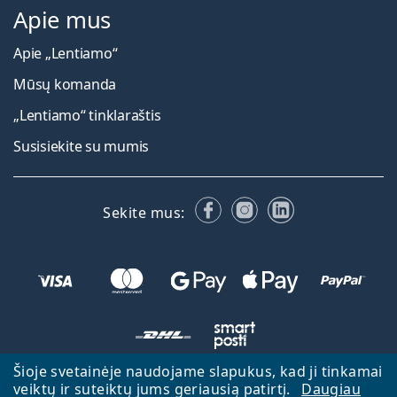
Apie mus
Apie „Lentiamo“
Mūsų komanda
„Lentiamo“ tinklaraštis
Susisiekite su mumis
Facebook
Instagram
LinkedIn
Sekite mus:
Šioje svetainėje naudojame slapukus, kad ji tinkamai
veiktų ir suteiktų jums geriausią patirtį.
Daugiau
Atgal į pagrindinį puslapį
Eiti aukštyn