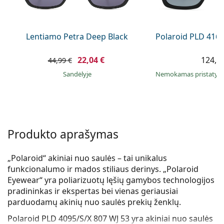
Persol
Prada
Lentiamo Petra Deep Black
Polaroid PLD 4165
Atraskite visus
22,04 €
124,9
44,99 €
Sandėlyje
Nemokamas pristaty
Produkto aprašymas
„Polaroid“ akiniai nuo saulės – tai unikalus
funkcionalumo ir mados stiliaus derinys. „Polaroid
Eyewear“ yra poliarizuotų lęšių gamybos technologijos
pradininkas ir ekspertas bei vienas geriausiai
parduodamų akinių nuo saulės prekių ženklų.
Polaroid PLD 4095/S/X 807 WJ 53
yra akiniai nuo saulės