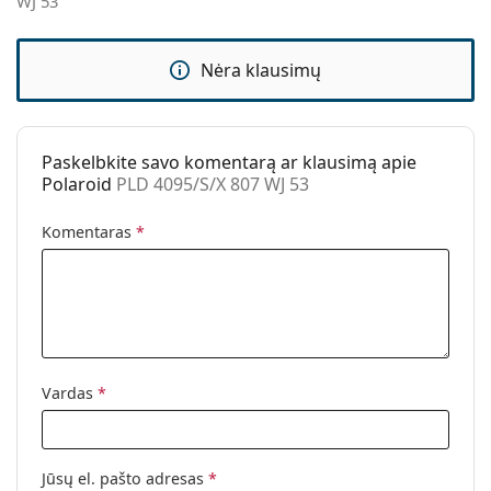
WJ 53
Kategorija:
Akiniai nuo saulės
Prekės ženklas:
Polaroid
Nėra klausimų
Naudojimas:
Madingi
Kodas:
PLD 4095/S/X 807 WJ 53
Paskelbkite savo komentarą ar klausimą apie
Polaroid
PLD 4095/S/X 807 WJ 53
Komentaras
*
Vardas
*
Jūsų el. pašto adresas
*