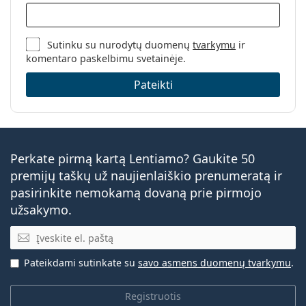
Sutinku su nurodytų duomenų
tvarkymu
ir
komentaro paskelbimu svetainėje.
Pateikti
Perkate pirmą kartą Lentiamo? Gaukite 50
premijų taškų už naujienlaiškio prenumeratą ir
pasirinkite nemokamą dovaną prie pirmojo
užsakymo.
El. pašto adresas
Pateikdami sutinkate su
savo asmens duomenų tvarkymu
.
Registruotis