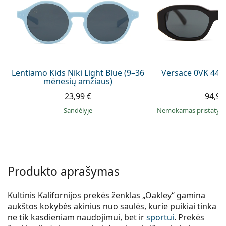
Persol
Prada
Atraskite visus
Lentiamo Kids Niki Light Blue (9–36
Versace 0VK 442
mėnesių amžiaus)
23,99 €
94,99
Sandėlyje
Nemokamas pristaty
Produkto aprašymas
Kultinis Kalifornijos prekės ženklas „Oakley“ gamina
aukštos kokybės akinius nuo saulės, kurie puikiai tinka
ne tik kasdieniam naudojimui, bet ir
sportui
. Prekės