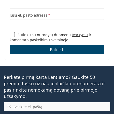
Jūsų el. pašto adresas
*
Sutinku su nurodytų duomenų
tvarkymu
ir
komentaro paskelbimu svetainėje.
Pateikti
Perkate pirmą kartą Lentiamo? Gaukite 50
premijų taškų už naujienlaiškio prenumeratą ir
pasirinkite nemokamą dovaną prie pirmojo
užsakymo.
El. pašto adresas