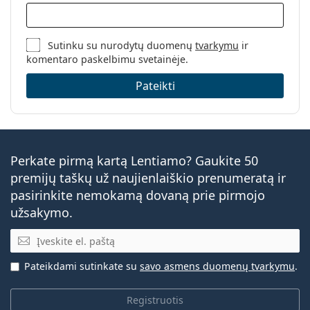
Sutinku su nurodytų duomenų
tvarkymu
ir
komentaro paskelbimu svetainėje.
Pateikti
Perkate pirmą kartą Lentiamo? Gaukite 50
premijų taškų už naujienlaiškio prenumeratą ir
pasirinkite nemokamą dovaną prie pirmojo
užsakymo.
El. pašto adresas
Pateikdami sutinkate su
savo asmens duomenų tvarkymu
.
Registruotis