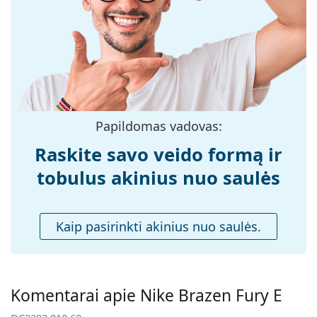
medžiaga:
Dydis:
M
Plotis:
131 mm
Kojelės ilgis:
130 mm
Nosies tiltelio
17 mm
plotis:
Papildomas vadovas:
Svoris:
100 g
Raskite savo veido formą ir
Reguliuojamos
Ne
tobulus akinius nuo saulės
nosies
pagalvėlės:
Spyruokliniai
Ne
Kaip pasirinkti akinius nuo saulės.
vyriai:
Priedai
Dėklas:
Taip
Komentarai apie Nike Brazen Fury E
Valymo šluostė:
Taip