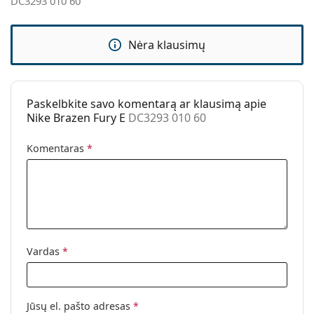
DC3293 010 60
Kita
Lytis:
Vyrams
Nėra klausimų
Kategorija:
Akiniai nuo saulės
Prekės ženklas:
Nike
Naudojimas:
Sportui
Paskelbkite savo komentarą ar klausimą apie
Nike Brazen Fury E
DC3293 010 60
Sportas:
Žygiai
Kodas:
DC3293 010 60
Komentaras
*
Vardas
*
Jūsų el. pašto adresas
*