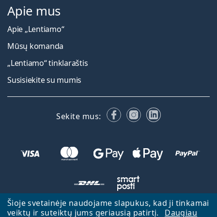
Apie mus
Apie „Lentiamo“
Mūsų komanda
„Lentiamo“ tinklaraštis
Susisiekite su mumis
Facebook
Instagram
LinkedIn
Sekite mus:
Šioje svetainėje naudojame slapukus, kad ji tinkamai
veiktų ir suteiktų jums geriausią patirtį.
Daugiau
Atgal į pagrindinį puslapį
Eiti aukštyn