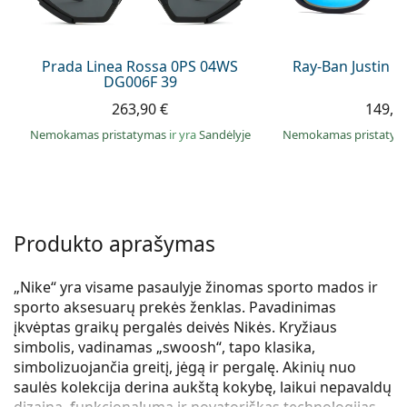
Persol
Prada
Prada Linea Rossa 0PS 04WS
Ray-Ban Justin 
DG006F 39
Atraskite visus
263,90 €
149,9
Nemokamas pristatymas
ir yra
Sandėlyje
Nemokamas pristaty
Produkto aprašymas
„Nike“ yra visame pasaulyje žinomas sporto mados ir
sporto aksesuarų prekės ženklas. Pavadinimas
įkvėptas graikų pergalės deivės Nikės. Kryžiaus
simbolis, vadinamas „swoosh“, tapo klasika,
simbolizuojančia greitį, jėgą ir pergalę. Akinių nuo
saulės kolekcija derina aukštą kokybę, laikui nepavaldų