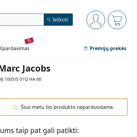
Navigacijos meniu
Ieškoti
Jūs esate prisijun
Pirkinių 
išpardavimas
Premijų prekės
Marc Jacobs
MJ 1005/S 01Q HA 60
Šiuo metu šio produkto neparduodame.
Jums taip pat gali patikti: