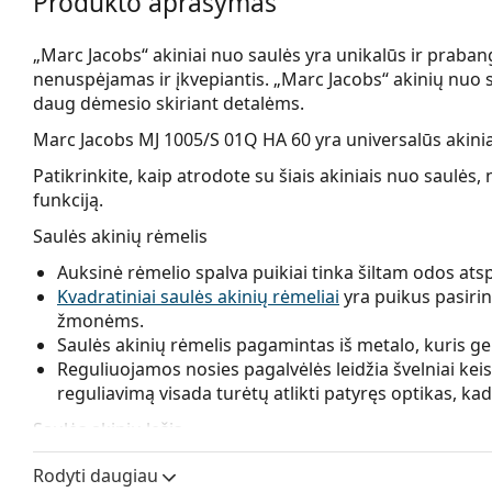
Produkto aprašymas
„Marc Jacobs“ akiniai nuo saulės yra unikalūs ir praban
nenuspėjamas ir įkvepiantis. „Marc Jacobs“ akinių nuo s
daug dėmesio skiriant detalėms.
Marc Jacobs MJ 1005/S 01Q HA 60
yra universalūs akinia
Patikrinkite, kaip atrodote su šiais akiniais nuo saul
funkciją.
Saulės akinių rėmelis
Auksinė rėmelio spalva puikiai tinka šiltam odos ats
Kvadratiniai saulės akinių rėmeliai
yra puikus pasirin
žmonėms.
Saulės akinių rėmelis pagamintas iš metalo, kuris ger
Reguliuojamos nosies pagalvėlės leidžia švelniai keist
reguliavimą visada turėtų atlikti patyręs optikas, ka
Saulės akinių lęšis
Rudi lęšiai šiek tiek blokuoja mėlyną šviesą, filtruoja
Rodyti daugiau
universalūs ir rekomenduojami žmonėms, turintiem