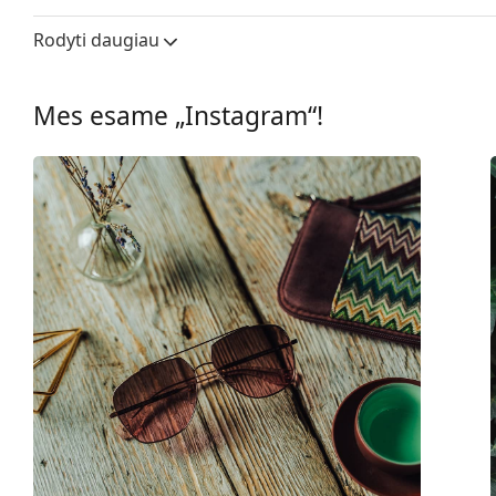
Lęšio plotis:
60 mm
Rodyti daugiau
Lęšių medžiaga:
Plastikas
UV filtras 400:
Taip
Mes esame „Instagram“!
Rėmelis
Rėmelio forma:
Kvadratiniai
Rėmelių spalva:
Auksinė
Rėmelių medžiaga:
Metalas
Dydis:
M
Plotis:
140 mm
Kojelės ilgis:
140 mm
Nosies tiltelio plotis:
15 mm
Svoris:
100 g
Reguliuojamos nosies
Taip
pagalvėlės: