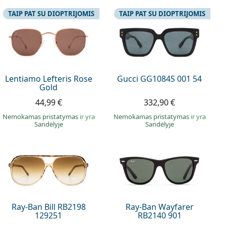
TAIP PAT SU DIOPTRIJOMIS
TAIP PAT SU DIOPTRIJOMIS
Lentiamo Lefteris Rose
Gucci GG1084S 001 54
Gold
44,99 €
332,90 €
Nemokamas pristatymas
ir yra
Nemokamas pristatymas
ir yra
Sandėlyje
Sandėlyje
Ray-Ban Bill RB2198
Ray-Ban Wayfarer
129251
RB2140 901