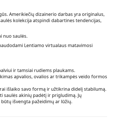
gūs. Amerikiečių dizainerio darbas yra originalus,
aulės kolekcija atspindi dabartines tendencijas,
i nuo saulės.
ės, naudodami Lentiamo virtualaus matavimosi
palviui ir tamsiai rudiems plaukams.
kimas apvalios, ovalios ar trikampės veido formos
ai išlaiko savo formą ir užtikrina didelį stabilumą.
i saulės akinių padėtį ir prigludimą. Jų
d būtų išvengta pažeidimų ar lūžių.
 atspindžius ir suteikia aiškesnį matymą. Jie yra
s trumparegystę.