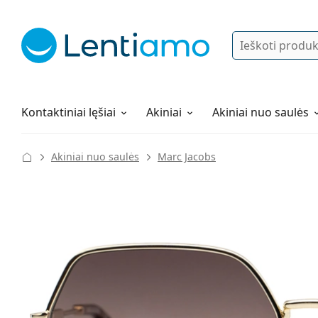
Ieškoti
Prisijungti
Navigacijos meniu
Lęšių tirpalai
Viskas apie apsipirkimą pas mus
Kontaktiniai lęšiai
Akiniai
Akiniai nuo saulės
Akiniai nuo saulės
Marc Jacobs