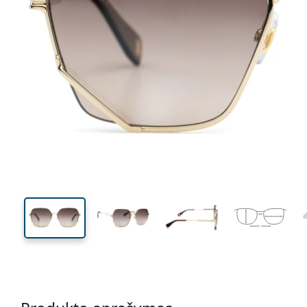
140 mm
Plotis
Lęšio
plotis
51 mm
60 mm
Lęšio aukštis
Lęšio plotis