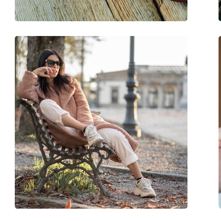
Priedai
Dėklas:
Taip
Valymo šluostė:
Taip
Kita
Lytis:
Unisex
Kategorija:
Akiniai nuo saulės
Prekės ženklas:
Marc Jacobs
Naudojimas:
Madingi
Kodas:
MJ 1005/S 01Q HA 6