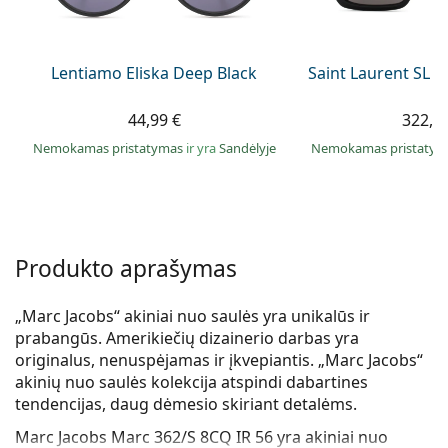
Persol
Prada
Lentiamo Eliska Deep Black
Saint Laurent SL 
Atraskite visus
44,99 €
322,9
Nemokamas pristatymas
ir yra
Sandėlyje
Nemokamas pristaty
Produkto aprašymas
„Marc Jacobs“ akiniai nuo saulės yra unikalūs ir
prabangūs. Amerikiečių dizainerio darbas yra
originalus, nenuspėjamas ir įkvepiantis. „Marc Jacobs“
akinių nuo saulės kolekcija atspindi dabartines
tendencijas, daug dėmesio skiriant detalėms.
Marc Jacobs Marc 362/S 8CQ IR 56
yra akiniai nuo