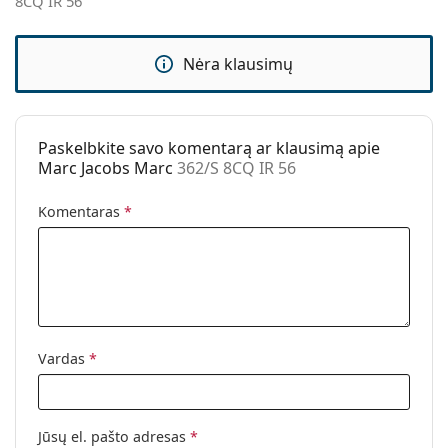
8CQ IR 56
Kategorija:
Akiniai nuo saulės
Prekės ženklas:
Marc Jacobs
Nėra klausimų
Naudojimas:
Madingi
Kodas:
362/S 8CQ IR 56
Paskelbkite savo komentarą ar klausimą apie
Marc Jacobs Marc
362/S 8CQ IR 56
Komentaras
*
Vardas
*
Jūsų el. pašto adresas
*