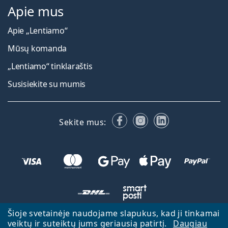
Apie mus
Apie „Lentiamo“
Mūsų komanda
„Lentiamo“ tinklaraštis
Susisiekite su mumis
Facebook
Instagram
LinkedIn
Sekite mus:
Šioje svetainėje naudojame slapukus, kad ji tinkamai
veiktų ir suteiktų jums geriausią patirtį.
Daugiau
Atgal į pagrindinį puslapį
Eiti aukštyn