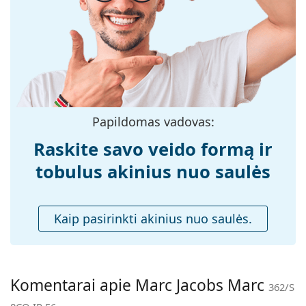
medžiaga:
Dydis:
M
Plotis:
135 mm
Kojelės ilgis:
145 mm
Nosies tiltelio
18 mm
plotis:
Papildomas vadovas:
Svoris:
100 g
Raskite savo veido formą ir
Reguliuojamos
Ne
tobulus akinius nuo saulės
nosies
pagalvėlės:
Priedai
Kaip pasirinkti akinius nuo saulės.
Dėklas:
Taip
Valymo šluostė:
Taip
Kita
Komentarai apie Marc Jacobs Marc
362/S
Lytis:
Moterims