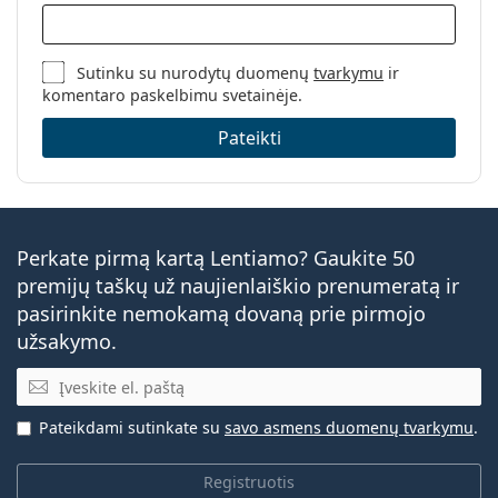
Sutinku su nurodytų duomenų
tvarkymu
ir
komentaro paskelbimu svetainėje.
Pateikti
Perkate pirmą kartą Lentiamo? Gaukite 50
premijų taškų už naujienlaiškio prenumeratą ir
pasirinkite nemokamą dovaną prie pirmojo
užsakymo.
El. pašto adresas
Pateikdami sutinkate su
savo asmens duomenų tvarkymu
.
Registruotis