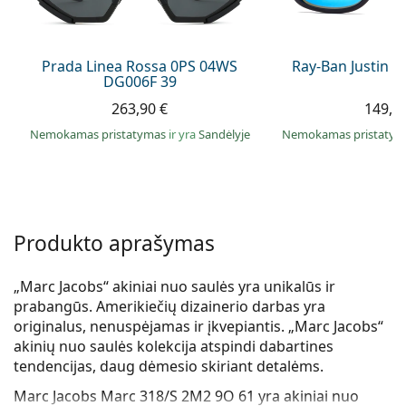
Persol
Prada
Prada Linea Rossa 0PS 04WS
Ray-Ban Justin 
DG006F 39
Atraskite visus
263,90 €
149,9
Nemokamas pristatymas
ir yra
Sandėlyje
Nemokamas pristaty
Produkto aprašymas
„Marc Jacobs“ akiniai nuo saulės yra unikalūs ir
prabangūs. Amerikiečių dizainerio darbas yra
originalus, nenuspėjamas ir įkvepiantis. „Marc Jacobs“
akinių nuo saulės kolekcija atspindi dabartines
tendencijas, daug dėmesio skiriant detalėms.
Marc Jacobs Marc 318/S 2M2 9O 61
yra akiniai nuo