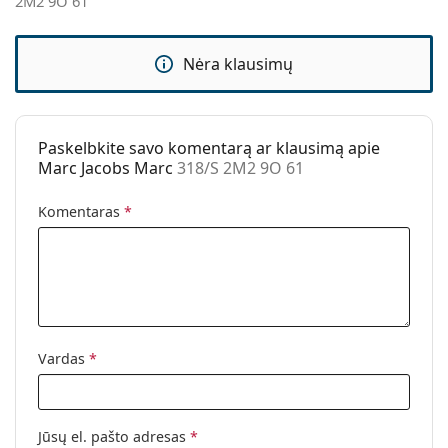
2M2 9O 61
Kategorija:
Akiniai nuo saulės
Prekės ženklas:
Marc Jacobs
Nėra klausimų
Naudojimas:
Madingi
Kodas:
318/S 2M2 9O 61
Paskelbkite savo komentarą ar klausimą apie
Marc Jacobs Marc
318/S 2M2 9O 61
Komentaras
*
Vardas
*
Jūsų el. pašto adresas
*