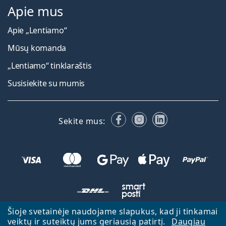
Apie mus
Apie „Lentiamo“
Mūsų komanda
„Lentiamo“ tinklaraštis
Susisiekite su mumis
Facebook
Instagram
LinkedIn
Sekite mus:
Šioje svetainėje naudojame slapukus, kad ji tinkamai
veiktų ir suteiktų jums geriausią patirtį.
Daugiau
Atgal į pagrindinį puslapį
Eiti aukštyn