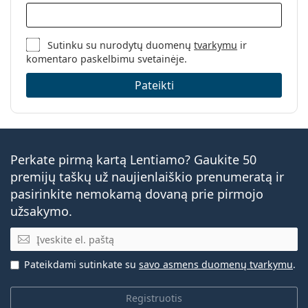
Sutinku su nurodytų duomenų
tvarkymu
ir
komentaro paskelbimu svetainėje.
Pateikti
Perkate pirmą kartą Lentiamo? Gaukite 50
premijų taškų už naujienlaiškio prenumeratą ir
pasirinkite nemokamą dovaną prie pirmojo
užsakymo.
El. pašto adresas
Pateikdami sutinkate su
savo asmens duomenų tvarkymu
.
Registruotis