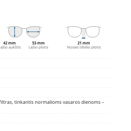
dami kontrasto ir neiškraipydami spalvų.
 yra tamsinti iš viršaus į apačią, o apatinė lęšio
 filtruoti tiesioginius saulės spindulius, o
omumą. Šis lęšių apdorojimas užtikrina geresnę
otojams, nes užtikrina aiškesnį matymą apatinėje
42 mm
53 mm
21 mm
aus.
Lęšio aukštis
Lęšio plotis
Nosies tiltelio plotis
alumai yra mažas svoris ir atsparumas įtrūkimams.
00 % apsaugą nuo saulės spindulių. Saulės akinių
umas 18–43 %). Jie yra šiek tiek šviesesnio atspalvio
i laisvalaikio drabužiams.
alva ir dizainas gali skirtis.
 valymui ir priežiūrai. Atkreipkite dėmesį, kad kai
 filtras, tinkantis normalioms vasaros dienoms –
oj valymo šluostės.
umėte daugiau populiarių prekių ženklų modelių.