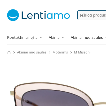
Ieškoti
Prisijungti
Navigacijos meniu
Lęšių tirpalai
Viskas apie apsipirkimą pas mus
Kontaktiniai lęšiai
Akiniai
Akiniai nuo saulės
Akiniai nuo saulės
Moterims
M Missoni