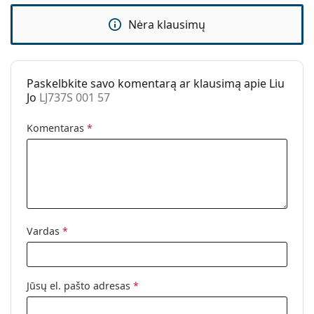
Kita
Nėra klausimų
Lytis:
Moterims
Kategorija:
Akiniai nuo saulės
Prekės ženklas:
Liu Jo
Paskelbkite savo komentarą ar klausimą apie Liu
Jo
LJ737S 001 57
Naudojimas:
Madingi
Kodas:
LJ737S 001 57
Komentaras
*
Vardas
*
Jūsų el. pašto adresas
*