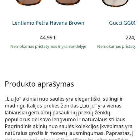
Persol
Prada
Lentiamo Petra Havana Brown
Gucci GG002
Atraskite visus
44,99 €
224,9
Nemokamas pristatymas
ir yra
Sandėlyje
Nemokamas pristaty
Produkto aprašymas
„Liu Jo“ akiniai nuo saulės yra elegantiški, stilingi ir
madingi. Italijos prekės ženklas „Liu Jo“ yra vienas
labiausiai gerbiamų pasaulinių prekių ženklų,
populiarus dėl savo lengvumo ir natūralaus stiliaus.
Pagrindinis akinių nuo saulės kolekcijos įkvėpimas yra
natūralus grožis ir moterų jausmingumas. Paprastas, į