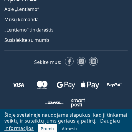
Apie „Lentiamo“
Mūsų komanda
„Lentiamo“ tinklaraštis
Susisiekite su mumis
Facebook
Instagram
LinkedIn
Sekite mus:
Šioje svetainėje naudojame slapukus, kad ji tinkamai
veiktų ir suteiktų jums geriausią patirtį.
Daugiau
Atgal į pagrindinį puslapį
Eiti aukštyn
informacijos
Priimti
Atmesti
Lentiamo.lt priklauso ir yra valdoma Lentiamo s.r.o., Čekija