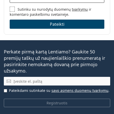
Sutinku su nurodytų duomenų
tvarkymu
ir
komentaro paskelbimu svetainėje.
Pateikti
Perkate pirmą kartą Lentiamo? Gaukite 50
premijų taškų už naujienlaiškio prenumeratą ir
pasirinkite nemokamą dovaną prie pirmojo
užsakymo.
El. pašto adresas
Pateikdami sutinkate su
savo asmens duomenų tvarkymu
.
Registruotis