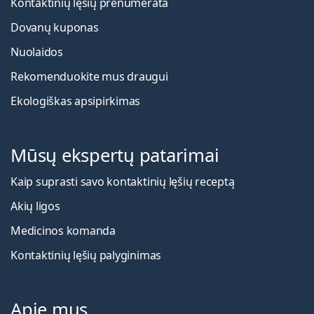
Kontaktinių lęšių prenumerata
Dovanų kuponas
Nuolaidos
Rekomenduokite mus draugui
Ekologiškas apsipirkimas
Mūsų ekspertų patarimai
Kaip suprasti savo kontaktinių lęšių receptą
Akių ligos
Medicinos komanda
Kontaktinių lęšių palyginimas
Apie mus