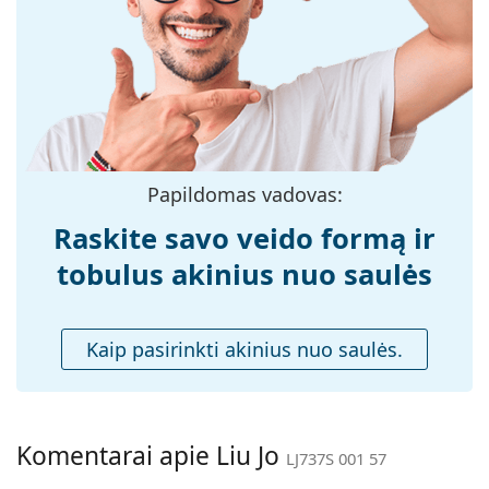
medžiaga:
Atraskite visą mūsų
saulės akinių
asortimentą, kad
Dydis:
M
rastumėte daugiau populiarių prekių ženklų modelių.
Plotis:
138 mm
Kojelės ilgis:
140 mm
Nosies tiltelio
16 mm
plotis:
Papildomas vadovas:
Svoris:
220 g
Raskite savo veido formą ir
Reguliuojamos
Ne
tobulus akinius nuo saulės
nosies
pagalvėlės:
Spyruokliniai
Ne
Kaip pasirinkti akinius nuo saulės.
vyriai:
Priedai
Dėklas:
Taip
Komentarai apie Liu Jo
Valymo šluostė:
Ne
LJ737S 001 57