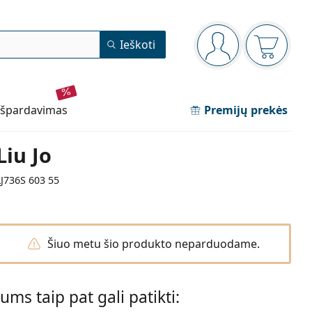
Navigacijos meniu
Ieškoti
Jūs esate prisijun
Pirkinių 
išpardavimas
Premijų prekės
Liu Jo
LJ736S 603 55
Šiuo metu šio produkto neparduodame.
Jums taip pat gali patikti: