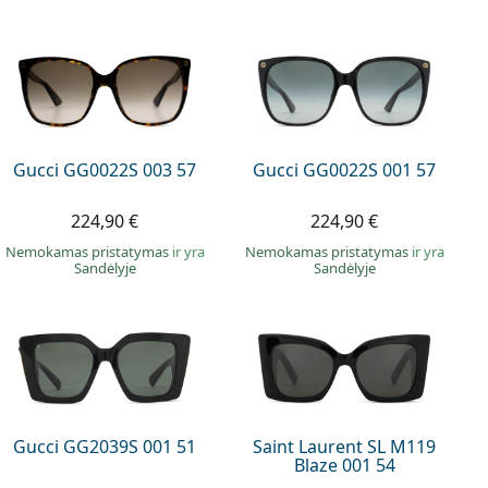
Gucci GG0022S 003 57
Gucci GG0022S 001 57
224,90 €
224,90 €
Nemokamas pristatymas
ir yra
Nemokamas pristatymas
ir yra
Sandėlyje
Sandėlyje
Gucci GG2039S 001 51
Saint Laurent SL M119
Blaze 001 54