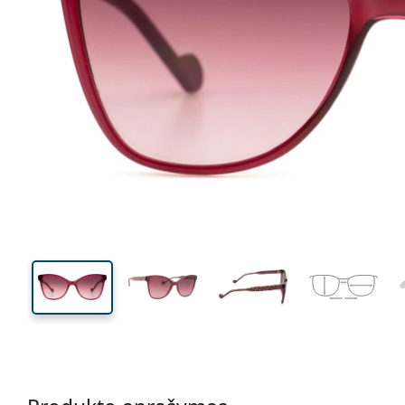
136 mm
Plotis
Lęšio
plotis
48 mm
55 mm
Lęšio aukštis
Lęšio plotis