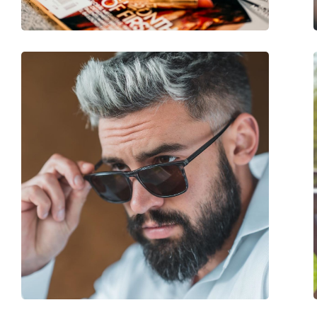
Spyruokliniai vyriai:
Ne
Priedai
Dėklas:
Taip
Valymo šluostė:
Ne
Kita
Lytis:
Moterims
Kategorija:
Akiniai nuo saulės
Prekės ženklas:
Liu Jo
Naudojimas:
Madingi
Kodas:
LJ736S 603 55