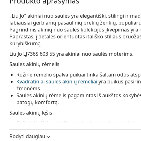
Produkto aprašymas
„Liu Jo“ akiniai nuo saulės yra elegantiški, stilingi ir mad
labiausiai gerbiamų pasaulinių prekių ženklų, populiaru
Pagrindinis akinių nuo saulės kolekcijos įkvėpimas yra
Paprastas, į detales orientuotas itališko stiliaus bruož
kūrybiškumą.
Liu Jo LJ736S 603 55
yra akiniai nuo saulės moterims.
Saulės akinių rėmelis
Rožinė rėmelio spalva puikiai tinka šaltam odos atspa
Kvadratiniai saulės akinių rėmeliai
yra puikus pasirin
žmonėms.
Saulės akinių rėmelis pagamintas iš aukštos kokybės 
patogų komfortą.
Saulės akinių lęšis
Rožiniai lęšiai pabrėžia detales ir pagerina erdvinį s
Šie akiniai nuo saulės turi
gradientinius lęšius
, kurie
Rodyti daugiau
dalis yra šviesiausia. Tamsiausia spalva viršuje leidžia