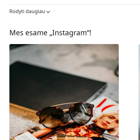
Lęšio plotis:
55 mm
Rodyti daugiau
Lęšių medžiaga:
Plastikas
UV filtras 400:
Taip
Mes esame „Instagram“!
Rėmelis
Rėmelio forma:
Kvadratiniai
Rėmelių spalva:
Rožinė
Rėmelių medžiaga:
Plastikas
Dydis:
M
Plotis:
136 mm
Kojelės ilgis:
140 mm
Nosies tiltelio plotis:
17 mm
Svoris:
220 g
Reguliuojamos nosies
Ne
pagalvėlės: