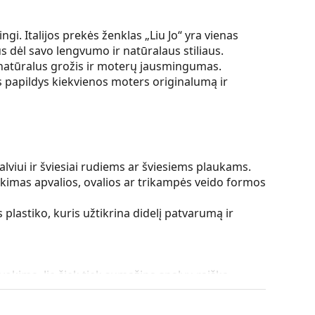
ingi. Italijos prekės ženklas „Liu Jo“ yra vienas
s dėl savo lengvumo ir natūralaus stiliaus.
 natūralus grožis ir moterų jausmingumas.
as papildys kiekvienos moters originalumą ir
lviui ir šviesiai rudiems ar šviesiems plaukams.
kimas apvalios, ovalios ar trikampės veido formos
plastiko, kuris užtikrina didelį patvarumą ir
uvokimą. Jie šiek tiek sumažina spalvų raišką.
 yra tamsinti iš viršaus į apačią, o apatinė lęšio
 filtruoti tiesioginius saulės spindulius, o