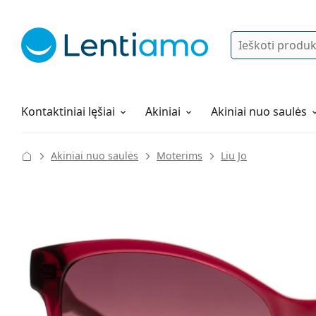
Ieškoti
Prisijungti
Navigacijos meniu
Lęšių tirpalai
Viskas apie apsipirkimą pas mus
Kontaktiniai lęšiai
Akiniai
Akiniai nuo saulės
Akiniai nuo saulės
Moterims
Liu Jo