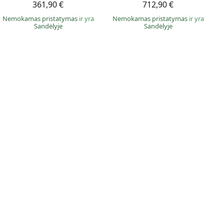
361,90 €
712,90 €
Nemokamas pristatymas
ir yra
Nemokamas pristatymas
ir yra
Sandėlyje
Sandėlyje