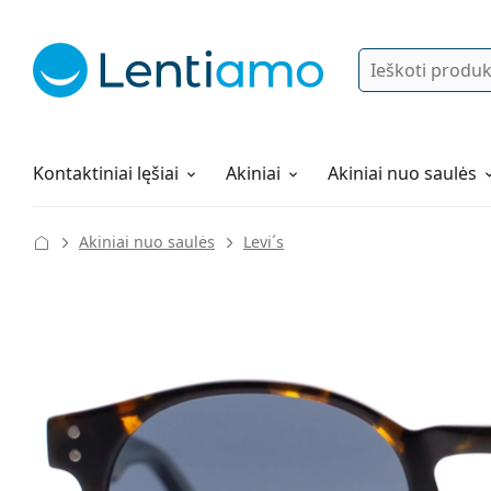
Ieškoti
Prisijungti
Navigacijos meniu
Lęšių tirpalai
Viskas apie apsipirkimą pas mus
Kontaktiniai lęšiai
Akiniai
Akiniai nuo saulės
Akiniai nuo saulės
Levi´s