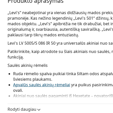
Produkto aprašymas
„Levi's“ neabejotinai yra vienas didžiausių mados prekių
pramonėje. Kas nežino legendinių „Levi's 501“ džinsų, 
mados objektu. „Levi's“ apibrėžia ne tik drabužiai, bet i
originalumą ir, svarbiausia, autentišką saviraišką. „Levi'
paklausi tarp tikrų mados entuziastų.
Levi's LV 5005/S 086 IR 50
yra universalūs akiniai nuo sa
Patikrinkite, kaip atrodote su šiais akiniais nuo saul
funkciją.
Saulės akinių rėmelis
Ruda rėmelio spalva puikiai tinka šiltam odos atspalv
šviesiems plaukams.
Apvalūs saulės akinių rėmeliai
yra puikus pasirinkim
ovali.
Akiniai nuo saulės pagaminti iš Hexetate – novatori
perdirbama ekologiška medžiaga.
Spyruokliniai vyriai suteikia kojelėms didesnį judėjimo
Rodyti daugiau
komfortą. Rėmeliai yra atsparesni pažeidimams ir ilg