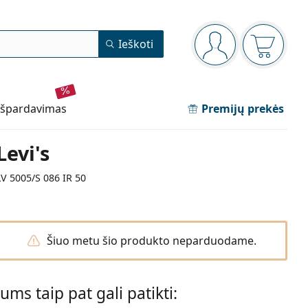
Navigacijos meniu
Ieškoti
Jūs esate prisijun
Pirkinių 
išpardavimas
Premijų prekės
Levi's
LV 5005/S 086 IR 50
Šiuo metu šio produkto neparduodame.
Jums taip pat gali patikti: