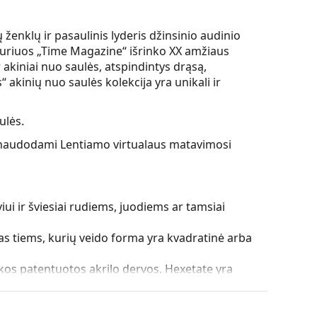
 ženklų ir pasaulinis lyderis džinsinio audinio
kuriuos „Time Magazine“ išrinko XX amžiaus
r akiniai nuo saulės, atspindintys drąsą,
s“ akinių nuo saulės kolekcija yra unikali ir
ulės.
ės, naudodami Lentiamo virtualaus matavimosi
iui ir šviesiai rudiems, juodiems ar tamsiai
as tiems, kurių veido forma yra kvadratinė arba
škos patentuotos akrilo dervos. Hexetate yra
 diapazoną, viršijantį 90°, o tai užtikrina didesnį
iau išlaiko tinkamą formą.