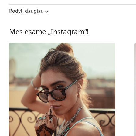
Lęšio plotis:
50 mm
Rodyti daugiau
Lęšių medžiaga:
Plastikas
UV filtras 400:
Taip
Mes esame „Instagram“!
Rėmelis
Rėmelio forma:
Apvalūs
Rėmelių spalva:
Ruda
Rėmelių medžiaga:
Eco-friendly - Hekse
Dydis:
M
Plotis:
134 mm
Kojelės ilgis:
145 mm
Nosies tiltelio plotis:
22 mm
Svoris:
100 g
Reguliuojamos nosies
Ne
pagalvėlės: