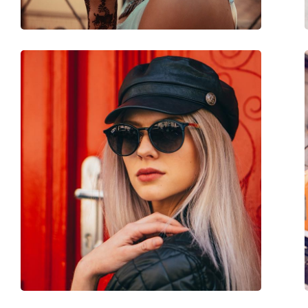
Spyruokliniai vyriai:
Taip
Priedai
Dėklas:
Taip
Valymo šluostė:
Taip
Kita
Lytis:
Unisex
Kategorija:
Akiniai nuo saulės
Prekės ženklas:
Levi´s
Naudojimas:
Madingi
Kodas:
LV 5005/S 086 IR 50