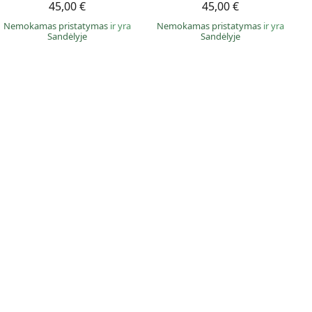
45,00 €
45,00 €
Nemokamas pristatymas
ir yra
Nemokamas pristatymas
ir yra
Sandėlyje
Sandėlyje