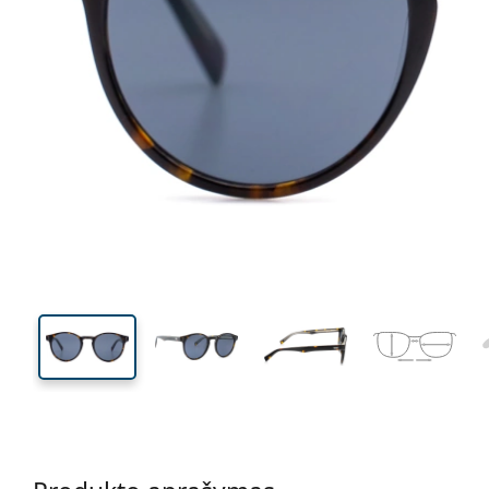
134 mm
Plotis
Lęšio
plotis
45 mm
50 mm
Lęšio aukštis
Lęšio plotis