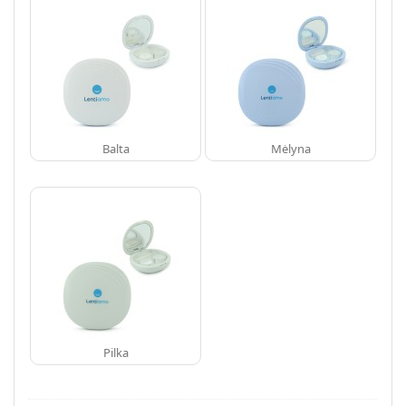
Persol
Prada
Atraskite visus
Balta
Mėlyna
Pilka