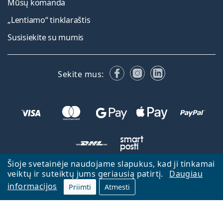
Mūsų komanda
„Lentiamo“ tinklaraštis
Susisiekite su mumis
Facebook
Instagram
LinkedIn
Sekite mus:
Šioje svetainėje naudojame slapukus, kad ji tinkamai
veiktų ir suteiktų jums geriausią patirtį.
Daugiau
Atgal į pagrindinį puslapį
Eiti aukštyn
informacijos
Priimti
Atmesti
Lentiamo.lt priklauso ir yra valdoma Lentiamo s.r.o., Čekija
Veikiame jau 18 metų