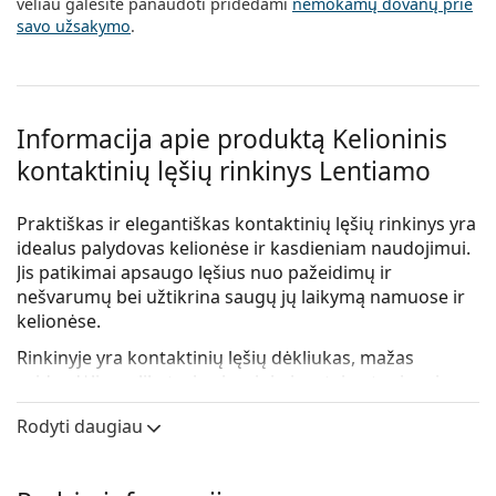
vėliau galėsite panaudoti pridėdami
nemokamų dovanų prie
savo užsakymo
.
Informacija apie produktą Kelioninis
kontaktinių lęšių rinkinys Lentiamo
Praktiškas ir elegantiškas kontaktinių lęšių rinkinys yra
idealus palydovas kelionėse ir kasdieniam naudojimui.
Jis patikimai apsaugo lęšius nuo pažeidimų ir
nešvarumų bei užtikrina saugų jų laikymą namuose ir
kelionėse.
Rinkinyje yra kontaktinių lęšių dėkliukas, mažas
veidrodėlis, aplikatorius ir mini pincetai patogiam ir
higieniškam naudojimui.
Rodyti daugiau