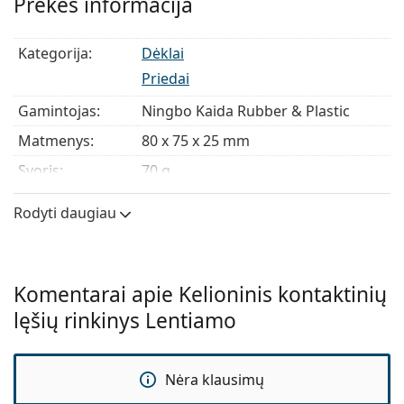
Prekės informacija
Kategorija:
Dėklai
Priedai
Gamintojas:
Ningbo Kaida Rubber & Plastic
Matmenys:
80 x 75 x 25 mm
Svoris:
70 g
Rodyti daugiau
Komentarai apie Kelioninis kontaktinių
lęšių rinkinys Lentiamo
Nėra klausimų