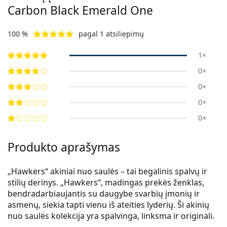
Carbon Black Emerald One
100 %
pagal 1 atsiliepimų
1×
0×
0×
0×
0×
Produkto aprašymas
„Hawkers“ akiniai nuo saulės – tai begalinis spalvų ir
stilių derinys. „Hawkers“, madingas prekės ženklas,
bendradarbiaujantis su daugybe svarbių įmonių ir
asmenų, siekia tapti vienu iš ateities lyderių. Ši akinių
nuo saulės kolekcija yra spalvinga, linksma ir originali.