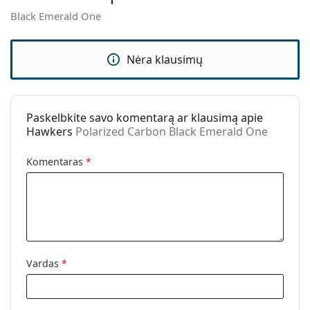
Black Emerald One
Kita
Lytis:
Unisex
Nėra klausimų
Kategorija:
Akiniai nuo saulės
Prekės ženklas:
Hawkers
Naudojimas:
Madingi
Paskelbkite savo komentarą ar klausimą apie
Hawkers
Polarized Carbon Black Emerald One
Kodas:
Polarized Carbon Black Emerald
One
Komentaras
*
Vardas
*