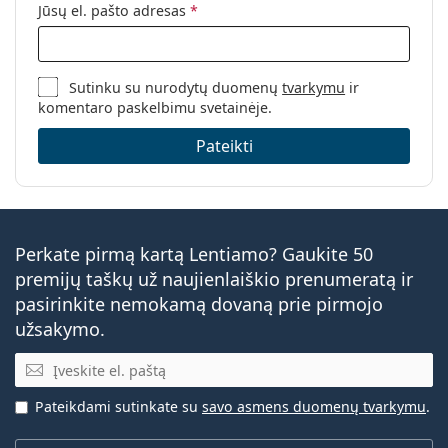
Jūsų el. pašto adresas
*
Sutinku su nurodytų duomenų
tvarkymu
ir
komentaro paskelbimu svetainėje.
Pateikti
Perkate pirmą kartą Lentiamo? Gaukite 50
premijų taškų už naujienlaiškio prenumeratą ir
pasirinkite nemokamą dovaną prie pirmojo
užsakymo.
El. pašto adresas
Pateikdami sutinkate su
savo asmens duomenų tvarkymu
.