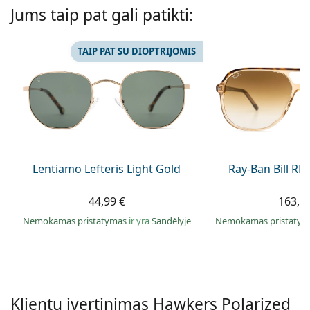
Persol
Jums taip pat gali patikti:
Prada
TAIP PAT SU DIOPTRIJOMIS
Atraskite visus
Lentiamo Lefteris Light Gold
Ray-Ban Bill R
44,99 €
163,9
Nemokamas pristatymas
ir yra
Sandėlyje
Nemokamas pristaty
Klientų įvertinimas Hawkers
Polarized