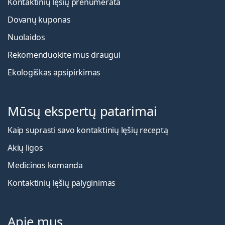
Kontaktinių lęšių prenumerata
Dovanų kuponas
Nuolaidos
Rekomenduokite mus draugui
Ekologiškas apsipirkimas
Mūsų ekspertų patarimai
Kaip suprasti savo kontaktinių lęšių receptą
Akių ligos
Medicinos komanda
Kontaktinių lęšių palyginimas
Apie mus