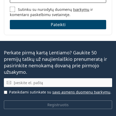
Sutinku su nurodytų duomenų
tvarkymu
ir
komentaro paskelbimu svetainėje.
Pateikti
Perkate pirmą kartą Lentiamo? Gaukite 50
premijų taškų už naujienlaiškio prenumeratą ir
pasirinkite nemokamą dovaną prie pirmojo
užsakymo.
El. pašto adresas
Pateikdami sutinkate su
savo asmens duomenų tvarkymu
.
Registruotis