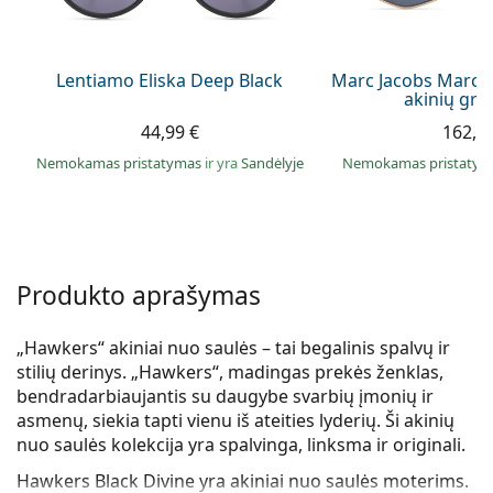
Persol
Prada
Lentiamo Eliska Deep Black
Marc Jacobs Marc 4
akinių gra
Atraskite visus
44,99 €
162,9
Nemokamas pristatymas
ir yra
Sandėlyje
Nemokamas pristaty
Produkto aprašymas
„Hawkers“ akiniai nuo saulės – tai begalinis spalvų ir
stilių derinys. „Hawkers“, madingas prekės ženklas,
bendradarbiaujantis su daugybe svarbių įmonių ir
asmenų, siekia tapti vienu iš ateities lyderių. Ši akinių
nuo saulės kolekcija yra spalvinga, linksma ir originali.
Hawkers Black Divine
yra akiniai nuo saulės moterims.