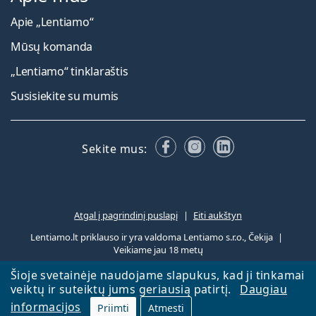
Apie „Lentiamo“
Mūsų komanda
„Lentiamo“ tinklaraštis
Susisiekite su mumis
Facebook
Instagram
LinkedIn
Sekite mus:
Atgal į pagrindinį puslapį
Eiti aukštyn
Lentiamo.lt priklauso ir yra valdoma Lentiamo s.r.o., Čekija
Veikiame jau 18 metų
Šioje svetainėje naudojame slapukus, kad ji tinkamai
veiktų ir suteiktų jums geriausią patirtį.
Daugiau
informacijos
Priimti
Atmesti