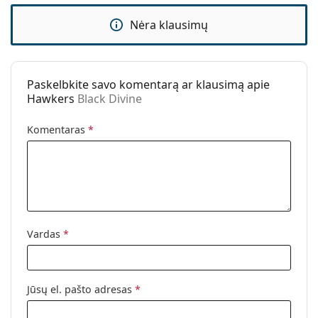
Kita
Nėra klausimų
Lytis:
Moterims
Kategorija:
Akiniai nuo saulės
Prekės ženklas:
Hawkers
Paskelbkite savo komentarą ar klausimą apie
Hawkers
Black Divine
Naudojimas:
Madingi
Kodas:
Black Divine
Komentaras
*
Vardas
*
Jūsų el. pašto adresas
*