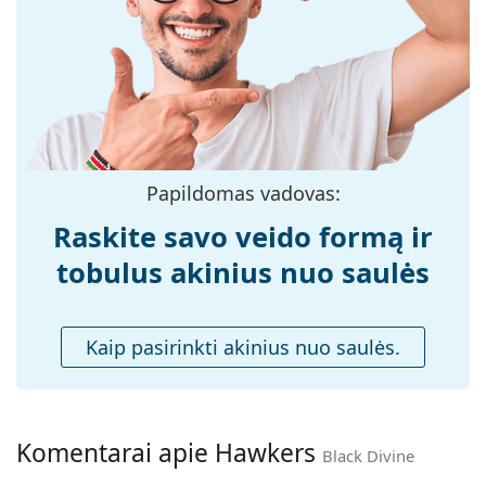
medžiaga:
Dydis:
M
Plotis:
132 mm
Kojelės ilgis:
140 mm
Nosies tiltelio
19 mm
plotis:
Papildomas vadovas:
Svoris:
125 g
Raskite savo veido formą ir
Reguliuojamos
Ne
tobulus akinius nuo saulės
nosies
pagalvėlės:
Spyruokliniai
Ne
Kaip pasirinkti akinius nuo saulės.
vyriai:
Priedai
Dėklas:
Ne
Komentarai apie Hawkers
Valymo šluostė:
Ne
Black Divine