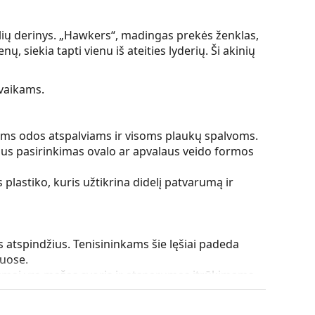
tilių derinys. „Hawkers“, madingas prekės ženklas,
 siekia tapti vienu iš ateities lyderių. Ši akinių
 vaikams.
ltiems odos atspalviams ir visoms plaukų spalvoms.
lus pasirinkimas ovalo ar apvalaus veido formos
plastiko, kuris užtikrina didelį patvarumą ir
s atspindžius. Tenisininkams šie lęšiai padeda
nuose.
alumai yra mažas svoris ir atsparumas įtrūkimams.
paviršiumi. Jie sumažina į akį patenkančios šviesos
ypač tinkami labai šviesioje ar akinančioje