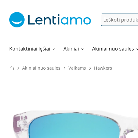
Ieškoti
Prisijungti
Navigacijos meniu
Lęšių tirpalai
Viskas apie apsipirkimą pas mus
Kontaktiniai lęšiai
Akiniai
Akiniai nuo saulės
Akiniai nuo saulės
Vaikams
Hawkers