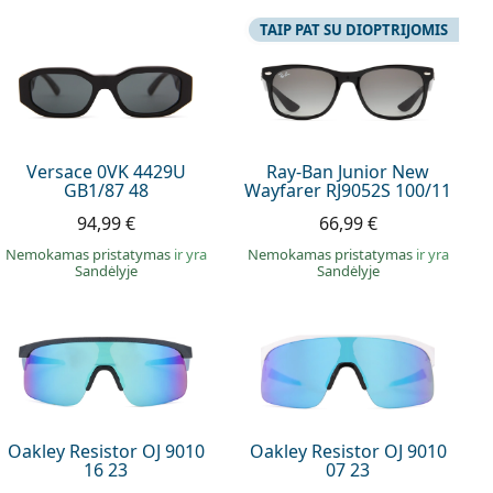
TAIP PAT SU DIOPTRIJOMIS
Versace 0VK 4429U
Ray-Ban Junior New
GB1/87 48
Wayfarer RJ9052S 100/11
94,99 €
66,99 €
Nemokamas pristatymas
ir yra
Nemokamas pristatymas
ir yra
Sandėlyje
Sandėlyje
Oakley Resistor OJ 9010
Oakley Resistor OJ 9010
16 23
07 23