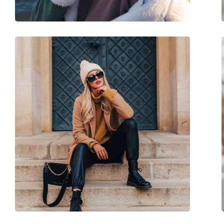
Priedai
Dėklas:
Ne
Valymo šluostė:
Ne
Kita
Lytis:
Vaikams
Kategorija:
Akiniai nuo saulės
Prekės ženklas:
Hawkers
Naudojimas:
Madingi
Kodas:
Air Clear Blue One K