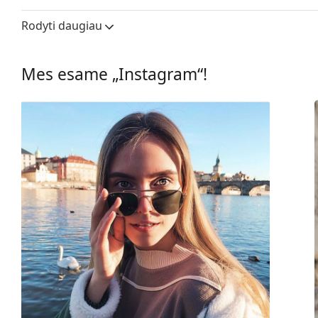
Lęšio plotis:
47 mm
Rodyti daugiau
Lęšių medžiaga:
Plastikas
UV filtras 400:
Taip
Mes esame „Instagram“!
Rėmelis
Rėmelio forma:
Stačiakampiai
Rėmelių spalva:
Skaidrus
Rėmelių medžiaga:
Plastikas
Dydis:
XS
Plotis:
117 mm
Kojelės ilgis:
130 mm
Nosies tiltelio plotis:
15 mm
Svoris:
40 g
Reguliuojamos nosies
Ne
pagalvėlės: