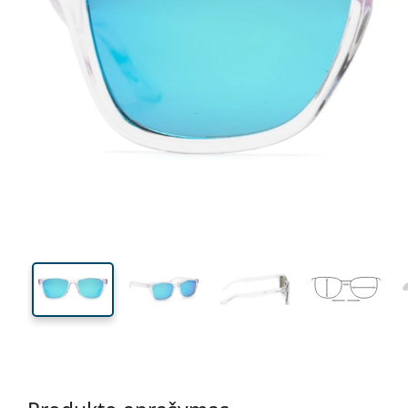
117 mm
Plotis
Lęšio
plotis
35 mm
47 mm
Lęšio aukštis
Lęšio plotis