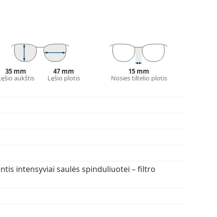
ant. Veidrodinis paviršius suteikia didelį vizualinį
kimą.
00 % apsaugą nuo saulės spindulių. Saulės akinių
dumas 8–18 %). Jie tinka intensyviam saulės poveikiui
umėte daugiau populiarių prekių ženklų modelių.
35 mm
47 mm
15 mm
Lęšio aukštis
Lęšio plotis
Nosies tiltelio plotis
ntis intensyviai saulės spinduliuotei – filtro