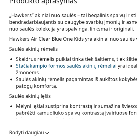
Produkto aprašymas
„Hawkers“ akiniai nuo saulės – tai begalinis spalvų ir s
bendradarbiaujantis su daugybe svarbių įmonių ir asmenų,
nuo saulės kolekcija yra spalvinga, linksma ir originali.
Hawkers Air Clear Blue One Kids
yra akiniai nuo saulės
Saulės akinių rėmelis
Skaidrus rėmelis puikiai tinka tiek šaltiems, tiek ši
Stačiakampio formos saulės akinių rėmeliai
yra idea
žmonėms.
Saulės akinių rėmelis pagamintas iš aukštos kokybės 
patogų komfortą.
Saulės akinių lęšis
Mėlyni lęšiai sustiprina kontrastą ir sumažina švieso
pabrėžti kamuoliuko spalvų kontrastą įvairiuose fo
Lęšiai pagaminti iš plastiko, kurio neginčijami priv
Veidrodiniai
lęšiai pasižymi labai atspindinčiu lęšio 
Rodyti daugiau
kiekį. Dėl šios savybės
veidrodiniai saulės akiniai
yra 