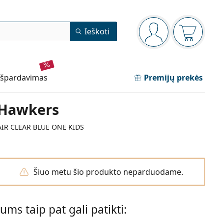
Navigacijos meniu
Ieškoti
Jūs esate prisijun
Pirkinių 
išpardavimas
Premijų prekės
Hawkers
AIR CLEAR BLUE ONE KIDS
Šiuo metu šio produkto neparduodame.
Jums taip pat gali patikti: