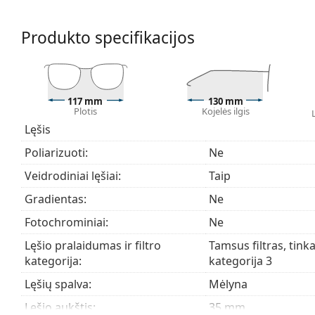
aplinkoje – pavyzdžiui, saulėtomis dienomis ar slidinėj
komfortą, tačiau gali šiek tiek iškraipyti spalvų suvo
Produkto specifikacijos
Saulės akiniai turi UV 400 apsaugą, kuri užtikrina 1
lęšiai turi 3 kategorijos saulės filtrą (šviesos pralai
paplūdimyje ar mieste.
Atraskite visą mūsų
saulės akinių
asortimentą, kad rast
117 mm
130 mm
Plotis
Kojelės ilgis
Lęšis
Poliarizuoti:
Ne
Veidrodiniai lęšiai:
Taip
Gradientas:
Ne
Fotochrominiai:
Ne
Lęšio pralaidumas ir filtro
Tamsus filtras, tinka
kategorija:
kategorija 3
Lęšių spalva:
Mėlyna
Lęšio aukštis:
35 mm