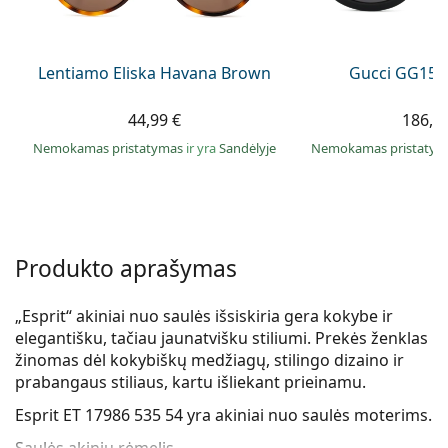
Persol
Prada
Lentiamo Eliska Havana Brown
Gucci GG157
Atraskite visus
44,99 €
186,9
Nemokamas pristatymas
ir yra
Sandėlyje
Nemokamas pristaty
Produkto aprašymas
„Esprit“ akiniai nuo saulės išsiskiria gera kokybe ir
elegantišku, tačiau jaunatvišku stiliumi. Prekės ženklas
žinomas dėl kokybiškų medžiagų, stilingo dizaino ir
prabangaus stiliaus, kartu išliekant prieinamu.
Esprit ET 17986 535 54
yra akiniai nuo saulės moterims.