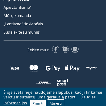
Apie „Lentiamo“
Mūsų komanda
„Lentiamo“ tinklaraštis
Susisiekite su mumis
Facebook
Instagram
LinkedIn
Sekite mus:
Šioje svetainėje naudojame slapukus, kad ji tinkamai
veiktų ir suteiktų jums geriausią patirtį.
Daugiau
Atgal į pagrindinį puslapį
Eiti aukštyn
informacijos
Priimti
Atmesti
Lentiamo.lt priklauso ir yra valdoma Lentiamo s.r.o., Čekija