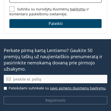
Sutinku su nurodytų duomenų
tvarkymu
ir
komentaro paskelbimu svetainėje.
Pateikti
Perkate pirmą kartą Lentiamo? Gaukite 50
premijų taškų už naujienlaiškio prenumeratą ir
pasirinkite nemokamą dovaną prie pirmojo
užsakymo.
El. pašto adresas
Pateikdami sutinkate su
savo asmens duomenų tvarkymu
.
Registruotis