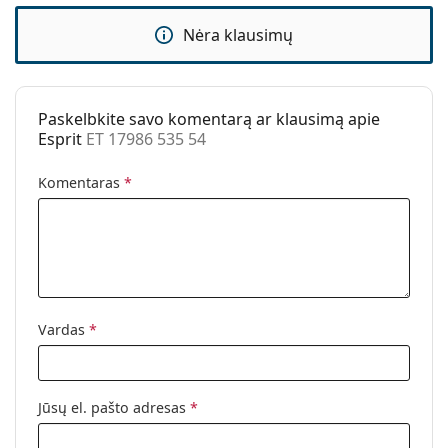
Kategorija:
Akiniai nuo saulės
Nėra klausimų
Prekės ženklas:
Esprit
Naudojimas:
Madingi
Kodas:
ET 17986 535 54
Paskelbkite savo komentarą ar klausimą apie
Esprit
ET 17986 535 54
Komentaras
*
Vardas
*
Jūsų el. pašto adresas
*