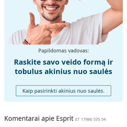
medžiaga:
Atraskite visą mūsų
saulės akinių
asortimentą, kad
rastumėte daugiau populiarių prekių ženklų modelių.
Dydis:
M
Plotis:
135 mm
Kojelės ilgis:
140 mm
Nosies tiltelio
19 mm
plotis:
Papildomas vadovas:
Svoris:
150 g
Raskite savo veido formą ir
Reguliuojamos
Ne
tobulus akinius nuo saulės
nosies
pagalvėlės:
Priedai
Kaip pasirinkti akinius nuo saulės.
Dėklas:
Taip
Valymo šluostė:
Taip
Kita
Komentarai apie Esprit
ET 17986 535 54
Lytis:
Moterims