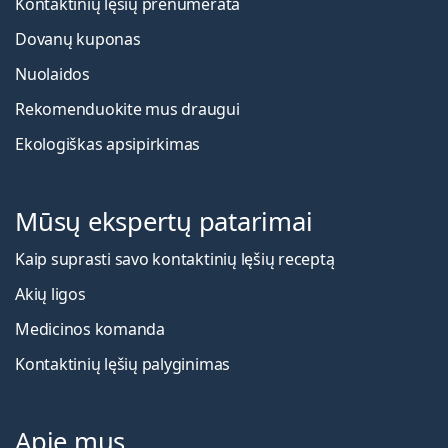
Kontaktinių lęšių prenumerata
Dovanų kuponas
Nuolaidos
Rekomenduokite mus draugui
Ekologiškas apsipirkimas
Mūsų ekspertų patarimai
Kaip suprasti savo kontaktinių lęšių receptą
Akių ligos
Medicinos komanda
Kontaktinių lęšių palyginimas
Apie mus