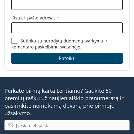
Jūsų el. pašto adresas
*
Sutinku su nurodytų duomenų
tvarkymu
ir
komentaro paskelbimu svetainėje.
Pateikti
Perkate pirmą kartą Lentiamo? Gaukite 50
premijų taškų už naujienlaiškio prenumeratą ir
pasirinkite nemokamą dovaną prie pirmojo
užsakymo.
El. pašto adresas