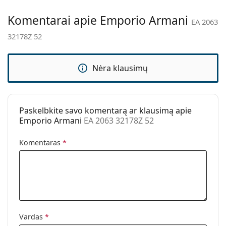
kai kurie modeliai gali būti su medžiaginiu maišeliu
Kita
vietoj valymo šluostės.
Komentarai apie Emporio Armani
EA 2063
Lytis:
Moterims
Atraskite visą mūsų
saulės akinių
asortimentą, kad
32178Z 52
rastumėte daugiau populiarių prekių ženklų modelių.
Kategorija:
Akiniai nuo saulės
Prekės ženklas:
Emporio Armani
Nėra klausimų
Naudojimas:
Madingi
Kodas:
EA 2063 32178Z 52
Paskelbkite savo komentarą ar klausimą apie
Emporio Armani
EA 2063 32178Z 52
Komentaras
*
Vardas
*