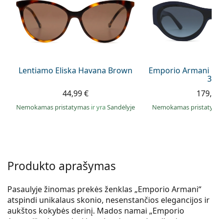
Persol
Prada
Atraskite visus
Lentiamo Eliska Havana Brown
Emporio Armani E
36
44,99 €
179,9
Nemokamas pristatymas
ir yra
Sandėlyje
Nemokamas pristaty
Produkto aprašymas
Pasaulyje žinomas prekės ženklas „Emporio Armani“
atspindi unikalaus skonio, nesenstančios elegancijos ir
aukštos kokybės derinį. Mados namai „Emporio