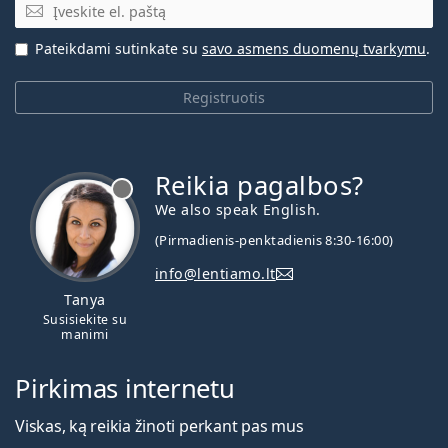
El. pašto adresas
Pateikdami sutinkate su
savo asmens duomenų tvarkymu
.
Registruotis
Reikia pagalbos?
We also speak English.
(Pirmadienis-penktadienis 8:30-16:00)
info@lentiamo.lt
Tanya
Susisiekite su
manimi
Pirkimas internetu
Viskas, ką reikia žinoti perkant pas mus