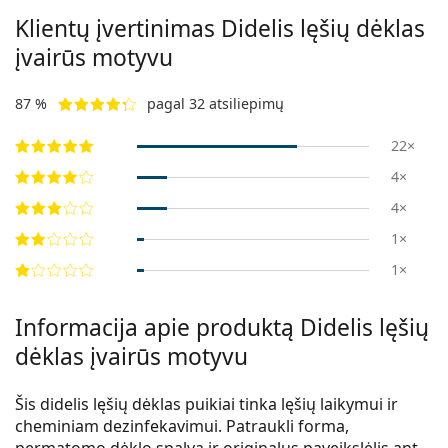
Klientų įvertinimas Didelis lęšių dėklas
įvairūs motyvu
87 %
pagal 32 atsiliepimų
22×
4×
4×
1×
1×
Informacija apie produktą Didelis lęšių
dėklas įvairūs motyvu
Šis didelis lęšių dėklas puikiai tinka lęšių laikymui ir
cheminiam dezinfekavimui. Patraukli forma,