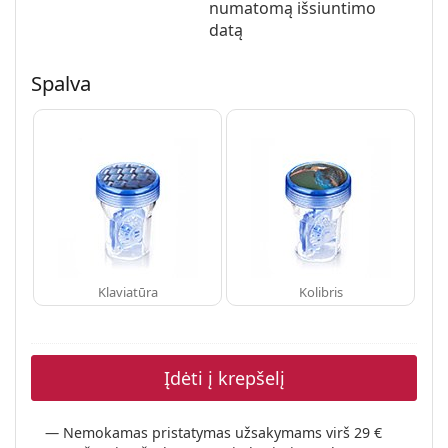
numatomą išsiuntimo
Persol
datą
Prada
Spalva
Atraskite visus
Klaviatūra
Kolibris
Įdėti į krepšelį
Nemokamas pristatymas užsakymams virš 29 €