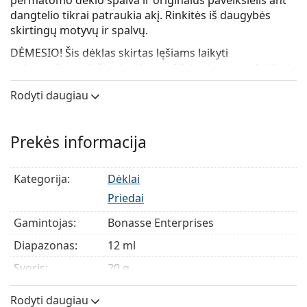
permatomo dėklo spalva ir originalus paveikslėlis ant
dangtelio tikrai patraukia akį. Rinkitės iš daugybės
skirtingų motyvų ir spalvų.
DĖMESIO! Šis dėklas skirtas lęšiams laikyti
universaliuose lęšių tirpaluose. Niekada nenaudokite jo
su peroksido tirpalais.
Rodyti daugiau
Prekės informacija
Kategorija:
Dėklai
Priedai
Gamintojas:
Bonasse Enterprises
Diapazonas:
12 ml
Svoris:
20 g
Rodyti daugiau