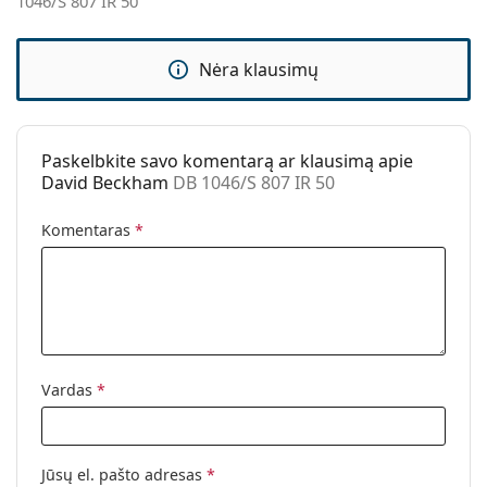
1046/S 807 IR 50
Kategorija:
Akiniai nuo saulės
Prekės ženklas:
David Beckham
Nėra klausimų
Naudojimas:
Madingi
Kodas:
DB 1046/S 807 IR 50
Paskelbkite savo komentarą ar klausimą apie
David Beckham
DB 1046/S 807 IR 50
Komentaras
*
Vardas
*
Jūsų el. pašto adresas
*