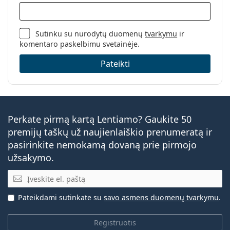
Sutinku su nurodytų duomenų
tvarkymu
ir
komentaro paskelbimu svetainėje.
Pateikti
Perkate pirmą kartą Lentiamo? Gaukite 50
premijų taškų už naujienlaiškio prenumeratą ir
pasirinkite nemokamą dovaną prie pirmojo
užsakymo.
El. pašto adresas
Pateikdami sutinkate su
savo asmens duomenų tvarkymu
.
Registruotis