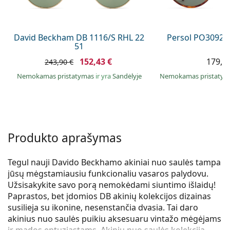
Persol
Prada
David Beckham DB 1116/S RHL 22
Persol PO3092S
51
Atraskite visus
152,43 €
179,9
243,90 €
Nemokamas pristatymas
ir yra
Sandėlyje
Nemokamas pristaty
Produkto aprašymas
Tegul nauji Davido Beckhamo akiniai nuo saulės tampa
jūsų mėgstamiausiu funkcionaliu vasaros palydovu.
Užsisakykite savo porą nemokėdami siuntimo išlaidų!
Paprastos, bet įdomios DB akinių kolekcijos dizainas
susilieja su ikonine, nesenstančia dvasia. Tai daro
akinius nuo saulės puikiu aksesuaru vintažo mėgėjams