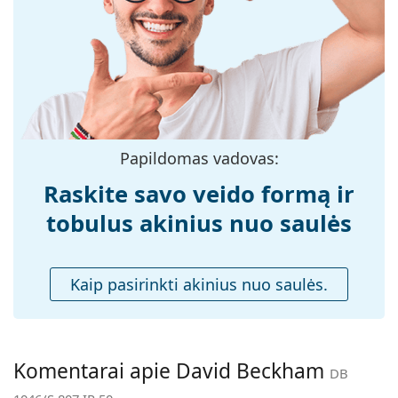
medžiaga:
Dydis:
M
Plotis:
137 mm
Kojelės ilgis:
145 mm
Nosies tiltelio
22 mm
plotis:
Papildomas vadovas:
Svoris:
120 g
Raskite savo veido formą ir
Reguliuojamos
Ne
tobulus akinius nuo saulės
nosies
pagalvėlės:
Priedai
Kaip pasirinkti akinius nuo saulės.
Dėklas:
Taip
Valymo šluostė:
Taip
Kita
Komentarai apie David Beckham
DB
Lytis:
Vyrams