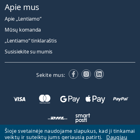
Apie mus
Apie „Lentiamo“
Mūsų komanda
„Lentiamo“ tinklaraštis
Susisiekite su mumis
Facebook
Instagram
LinkedIn
Sekite mus:
Šioje svetainėje naudojame slapukus, kad ji tinkamai
veiktų ir suteiktų jums geriausią patirtį.
Daugiau
Atgal į pagrindinį puslapį
Eiti aukštyn