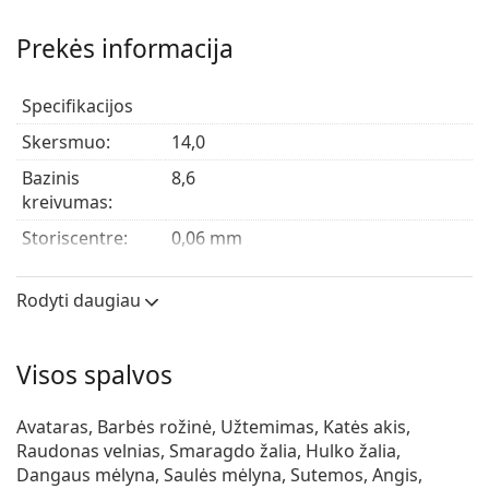
Tai medicinos prietaisas. Prieš naudojimą perskaitykite
instrukcijas
Prekės informacija
Šviesūs, natūralūs ar beprotiški spalvoti kontaktiniai
lęšiai?
Sužinokite, kurie spalvoti kontaktiniai lęšiai jums
Specifikacijos
tinka geriausiai!
Skersmuo:
14,0
Bazinis
8,6
kreivumas:
Storiscentre:
0,06 mm
Lęšio
0,47 MPa
elastingumas:
Rodyti daugiau
Lęšių savybės
Medžiaga:
Hydrogel Terpolymer
Visos spalvos
Vandens kiekis:
45 %
Avataras, Barbės rožinė, Užtemimas, Katės akis,
Deguonies
22 Dk/t
Raudonas velnias, Smaragdo žalia, Hulko žalia,
pralaidumas:
Dangaus mėlyna, Saulės mėlyna, Sutemos, Angis,