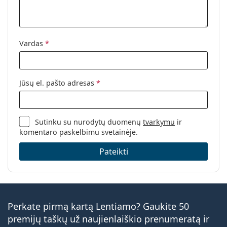
Svoris:
37 g
Kita
Vardas
*
Kategorija:
Spalvoti lęšiai
Ketvirčio lęšiai
Kontaktiniai lęšiai
Jūsų el. pašto adresas
*
Sferiniai ir asferiniai lęšiai
Sutinku su nurodytų duomenų
tvarkymu
ir
komentaro paskelbimu svetainėje.
Pateikti
Perkate pirmą kartą Lentiamo? Gaukite 50
premijų taškų už naujienlaiškio prenumeratą ir