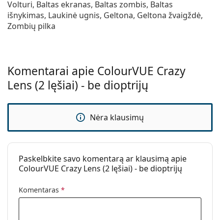
Volturi, Baltas ekranas, Baltas zombis, Baltas
UV filtras:
Ne
išnykimas, Laukinė ugnis, Geltona, Geltona žvaigždė,
Silikonas-
Ne
Zombių pilka
hidrogelis:
Naudojimas
Galiojimo data:
Bent 11 mėnesiai
Komentarai apie ColourVUE Crazy
Atspalvis:
Ne
Lens (2 lęšiai) - be dioptrijų
Su šiais
Ne
kontaktiniais
Nėra klausimų
lęšiais galite
miegoti.:
Vidinis ir išorinis
Ne
žymėjimas:
Paskelbkite savo komentarą ar klausimą apie
ColourVUE Crazy Lens (2 lęšiai) - be dioptrijų
Pakuotėje yra
Gamintojas:
MaxVUE
Komentaras
*
Lęšių skaičius
2
dėžutėje: