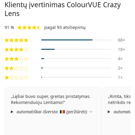
Klientų įvertinimas ColourVUE Crazy
Lens
91 %
pagal 93 atsiliepimų
68×
18×
4×
2×
1×
Lęšiai buvo super, greitas pristatymas.
Rimta, tiksli
Rekomenduoju Lentiamo!
netrikdo reg
automatiškai išversta
(
peržiūrėti
)
automatišk