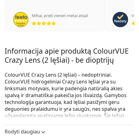
Mihai
,
prieš vieneri metai atgal
Vitt
Įvertinimas 5 iš 5
Informacija apie produktą ColourVUE
Crazy Lens (2 lęšiai) - be dioptrijų
ColourVUE Crazy Lens (2 lęšiai) – nedoptriniai.
ColourVUE hidrogeliniai Crazy Lens lęšiai yra su
linksmais motyvais, kurie padengia natūralią akies
spalvą ir dramatiškai pakeičia jos išvaizdą. Gamybos
technologija garantuoja, kad lęšiai pasižymi geru
deguonies pralaidumu ir yra saugūs, nes spalva yra
užsandarinta apatiniame lęšio sluoksnyje. Šie lęšiai
skirti kasdieniam naudojimui, keičiami kas
tris mėnesius.
Rodyti daugiau