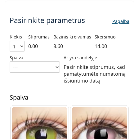
Persol
Pasirinkite parametrus
Prada
Pasirinkite parametrus
Pagalba
Atraskite visus
Kiekis
Stiprumas
Bazinis kreivumas
Skersmuo
0.00
8.60
14.00
Spalva
Ar yra sandėlyje
Pasirinkite stiprumus, kad
pamatytumėte numatomą
išsiuntimo datą
Spalva