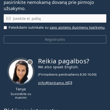
pasirinkite nemokamą dovaną prie pirmojo
užsakymo.
El. pašto adresas
Pateikdami sutinkate su
savo asmens duomenų tvarkymu
.
Registruotis
Reikia pagalbos?
We also speak English.
(Pirmadienis-penktadienis 8:30-16:00)
info@lentiamo.lt
Tanya
Susisiekite su
manimi