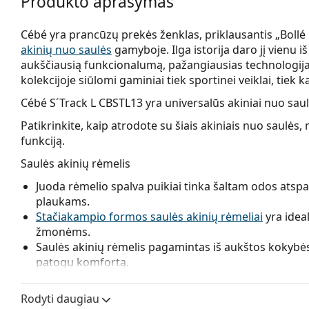
Produkto aprašymas
Cébé yra prancūzų prekės ženklas, priklausantis „Bollé 
akinių nuo saulės
gamyboje. Ilga istorija daro jį vienu
aukščiausią funkcionalumą, pažangiausias technologijas
kolekcijoje siūlomi gaminiai tiek sportinei veiklai, tiek
Cébé S´Track L CBSTL13
yra universalūs akiniai nuo saul
Patikrinkite, kaip atrodote su šiais akiniais nuo saul
funkciją.
Saulės akinių rėmelis
Juoda rėmelio spalva puikiai tinka šaltam odos atspal
plaukams.
Stačiakampio formos saulės akinių rėmeliai
yra idea
žmonėms.
Saulės akinių rėmelis pagamintas iš aukštos kokybės 
patogų komfortą.
Saulės akinių lęšis
Rodyti daugiau
Pilki lęšiai sumažina šviesos intensyvumą, nepaveik