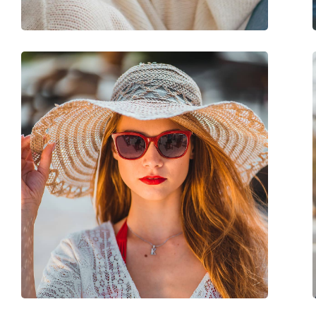
Spyruokliniai vyriai:
Ne
Priedai
Dėklas:
Taip
Valymo šluostė:
Ne
Kita
Lytis:
Unisex
Kategorija:
Akiniai nuo saulės
Prekės ženklas:
Cébé
Naudojimas:
Sportui
Sportas:
Dviračių sportas, Bė
Kodas:
S´Track L CBSTL13