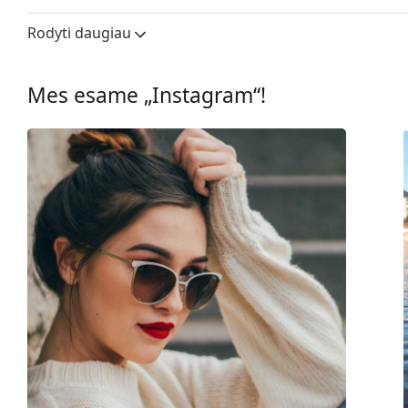
Lęšio plotis:
70 mm
Rodyti daugiau
Lęšių medžiaga:
Plastikas
UV filtras 400:
Taip
Mes esame „Instagram“!
Rėmelis
Rėmelio forma:
Stačiakampiai
Rėmelių spalva:
Juoda
Rėmelių medžiaga:
Plastikas
Dydis:
M
Plotis:
130 mm
Kojelės ilgis:
121 mm
Nosies tiltelio plotis:
19 mm
Svoris:
170 g
Reguliuojamos nosies
Ne
pagalvėlės: