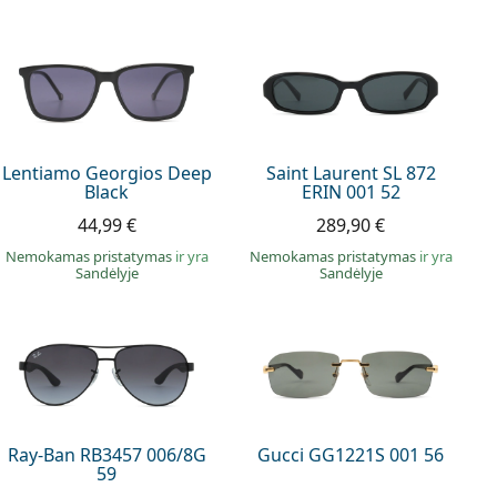
Lentiamo Georgios Deep
Saint Laurent SL 872
Black
ERIN 001 52
44,99 €
289,90 €
Nemokamas pristatymas
ir yra
Nemokamas pristatymas
ir yra
Sandėlyje
Sandėlyje
Ray-Ban RB3457 006/8G
Gucci GG1221S 001 56
59