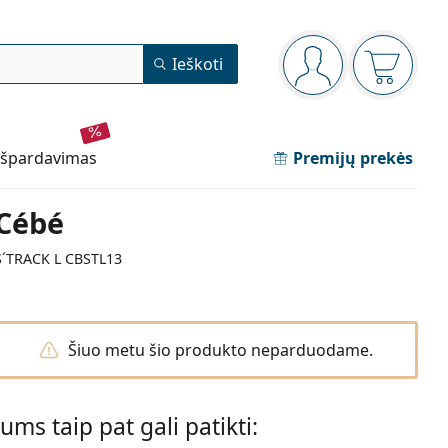
Navigacijos meniu
Ieškoti
Jūs esate prisijun
Pirkinių 
išpardavimas
Premijų prekės
Cébé
S´TRACK L CBSTL13
Šiuo metu šio produkto neparduodame.
Jums taip pat gali patikti: