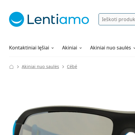
Ieškoti
Prisijungti
Navigacijos meniu
Lęšių tirpalai
Viskas apie apsipirkimą pas mus
Kontaktiniai lęšiai
Akiniai
Akiniai nuo saulės
Akiniai nuo saulės
Cébé