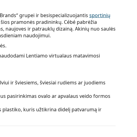
Brands“ grupei ir besispecializuojantis
sportinių
 iš šios pramonės pradininkų. Cébé pabrėžia
, naujoves ir patrauklų dizainą. Akinių nuo saulės
 kasdieniam naudojimui.
ės.
ės, naudodami Lentiamo virtualaus matavimosi
viui ir šviesiems, šviesiai rudiems ar juodiems
lus pasirinkimas ovalo ar apvalaus veido formos
plastiko, kuris užtikrina didelį patvarumą ir
dami kontrasto ir neiškraipydami spalvų.