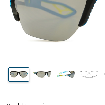
130 mm
Plotis
Lęšio
plotis
42 mm
70 mm
Lęšio aukštis
Lęšio plotis