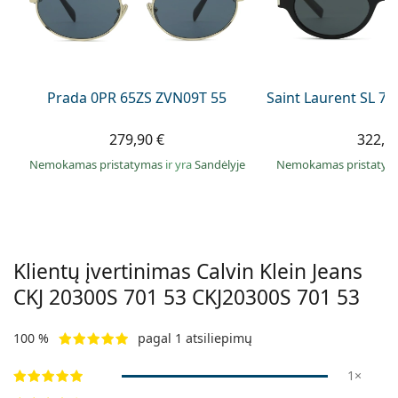
Persol
Prada
Atraskite visus
Prada 0PR 65ZS ZVN09T 55
Saint Laurent SL 7
279,90 €
322,9
Nemokamas pristatymas
ir yra
Sandėlyje
Nemokamas pristaty
Klientų įvertinimas Calvin Klein Jeans
CKJ 20300S 701 53
CKJ20300S 701 53
100 %
pagal 1 atsiliepimų
1×