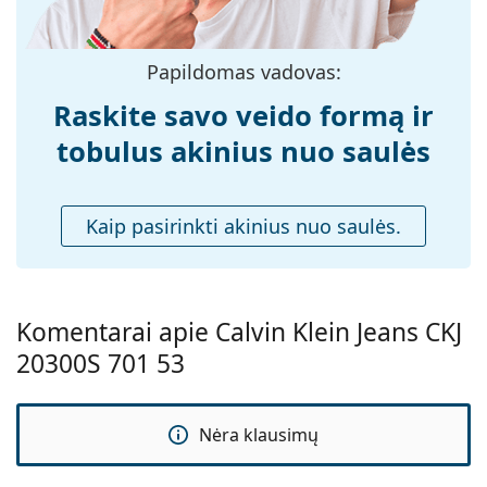
rastumėte daugiau populiarių prekių ženklų modelių.
Nosies tiltelio
20 mm
plotis:
Papildomas vadovas:
Svoris:
150 g
Raskite savo veido formą ir
Reguliuojamos
Taip
tobulus akinius nuo saulės
nosies
pagalvėlės:
Spyruokliniai
Ne
Kaip pasirinkti akinius nuo saulės.
vyriai:
Priedai
Dėklas:
Taip
Komentarai apie Calvin Klein Jeans CKJ
Valymo šluostė:
Ne
20300S 701 53
Kita
Lytis:
Moterims
Nėra klausimų
Kategorija:
Akiniai nuo saulės
Prekės ženklas:
Calvin Klein