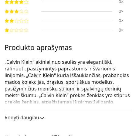
0×
0×
0×
0×
Produkto aprašymas
„Calvin Klein“ akiniai nuo saulės yra elegantiški,
rafinuoti, pasižymintys paprastomis ir švariomis
linijomis. „Calvin Klein“ kuria iššaukiančias, prabangias
mados kolekcijas, drąsius, sportiškus modelius,
pasižyminčius menišku stiliumi ir spalvingų derinių
meistriškumu. „Calvin Klein“ prekės ženklas yra stiprus
prekės ženklas, atpažįstamas iš pirmo žvilgsnio.
Calvin Klein Jeans CKJ 20300S 701 53
yra akiniai nuo
Rodyti daugiau
saulės moterims.
Saulės akinių rėmelis