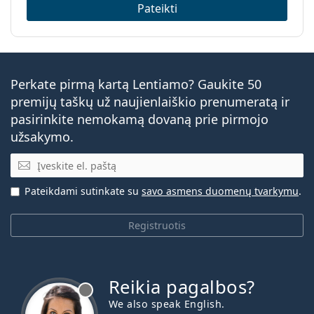
Pateikti
Perkate pirmą kartą Lentiamo? Gaukite 50
premijų taškų už naujienlaiškio prenumeratą ir
pasirinkite nemokamą dovaną prie pirmojo
užsakymo.
El. pašto adresas
Pateikdami sutinkate su
savo asmens duomenų tvarkymu
.
Registruotis
Reikia pagalbos?
We also speak English.