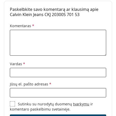
Naudojimas:
Madingi
Paskelbkite savo komentarą ar klausimą apie
Calvin Klein Jeans CKJ 20300S 701 53
Kodas:
CKJ20300S 701 53
Komentaras
*
Vardas
*
Jūsų el. pašto adresas
*
Sutinku su nurodytų duomenų
tvarkymu
ir
komentaro paskelbimu svetainėje.