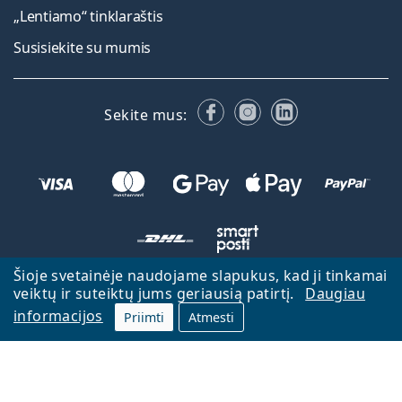
„Lentiamo“ tinklaraštis
Susisiekite su mumis
Facebook
Instagram
LinkedIn
Sekite mus:
Šioje svetainėje naudojame slapukus, kad ji tinkamai
veiktų ir suteiktų jums geriausią patirtį.
Daugiau
Atgal į pagrindinį puslapį
Eiti aukštyn
informacijos
Priimti
Atmesti
Lentiamo.lt priklauso ir yra valdoma Lentiamo s.r.o., Čekija
Veikiame jau 18 metų