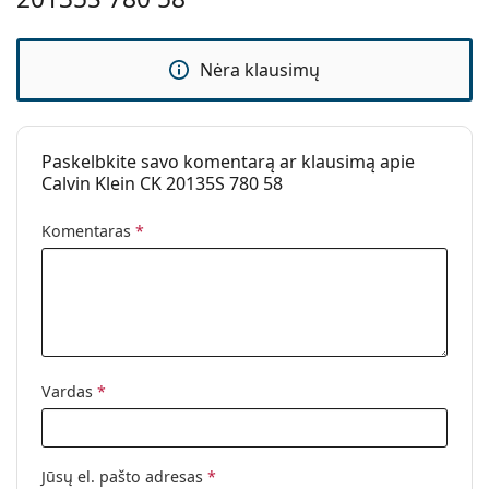
Kita
Lytis:
Moterims
Nėra klausimų
Kategorija:
Akiniai nuo saulės
Prekės ženklas:
Calvin Klein
Naudojimas:
Madingi
Paskelbkite savo komentarą ar klausimą apie
Calvin Klein CK 20135S 780 58
Kodas:
CK20135S 780 58
Komentaras
*
Vardas
*
Jūsų el. pašto adresas
*