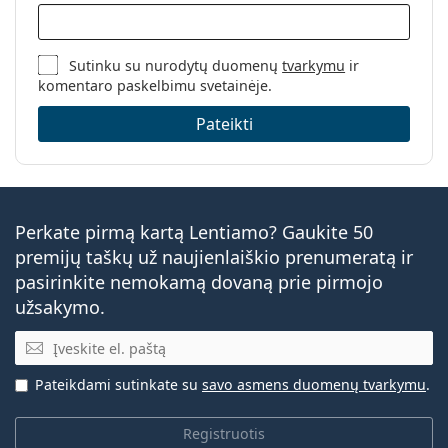
Sutinku su nurodytų duomenų
tvarkymu
ir
komentaro paskelbimu svetainėje.
Pateikti
Perkate pirmą kartą Lentiamo? Gaukite 50
premijų taškų už naujienlaiškio prenumeratą ir
pasirinkite nemokamą dovaną prie pirmojo
užsakymo.
El. pašto adresas
Pateikdami sutinkate su
savo asmens duomenų tvarkymu
.
Registruotis