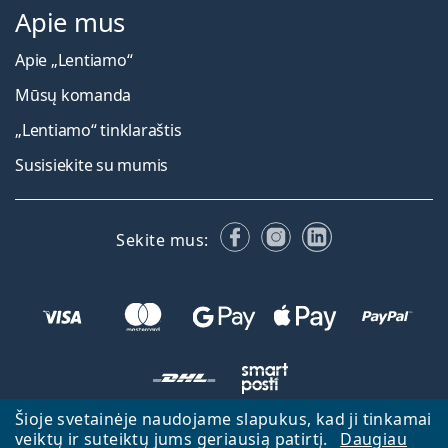
Apie mus
Apie „Lentiamo“
Mūsų komanda
„Lentiamo“ tinklaraštis
Susisiekite su mumis
Facebook
Instagram
LinkedIn
Sekite mus:
Šioje svetainėje naudojame slapukus, kad ji tinkamai
veiktų ir suteiktų jums geriausią patirtį.
Daugiau
Atgal į pagrindinį puslapį
Eiti aukštyn