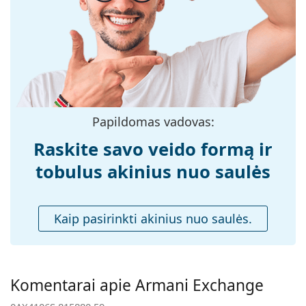
medžiaga:
Dydis:
L
Plotis:
145 mm
Kojelės ilgis:
140 mm
Nosies tiltelio
15 mm
plotis:
Papildomas vadovas:
Svoris:
170 g
Raskite savo veido formą ir
Reguliuojamos
Ne
tobulus akinius nuo saulės
nosies
pagalvėlės:
Spyruokliniai
Ne
Kaip pasirinkti akinius nuo saulės.
vyriai:
Priedai
Dėklas:
Ne
Komentarai apie Armani Exchange
Valymo šluostė:
Taip