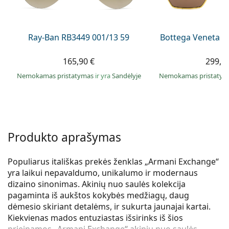
Persol
Prada
Ray-Ban RB3449 001/13 59
Bottega Veneta B
Atraskite visus
165,90 €
299,9
Nemokamas pristatymas
ir yra
Sandėlyje
Nemokamas pristaty
Produkto aprašymas
Populiarus itališkas prekės ženklas „Armani Exchange“
yra laikui nepavaldumo, unikalumo ir modernaus
dizaino sinonimas. Akinių nuo saulės kolekcija
pagaminta iš aukštos kokybės medžiagų, daug
dėmesio skiriant detalėms, ir sukurta jaunajai kartai.
Kiekvienas mados entuziastas išsirinks iš šios