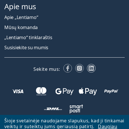
Apie mus
Apie „Lentiamo“
Mūsų komanda
„Lentiamo“ tinklaraštis
Susisiekite su mumis
Facebook
Instagram
LinkedIn
Sekite mus:
Šioje svetainėje naudojame slapukus, kad ji tinkamai
veiktų ir suteiktų jums geriausią patirtį.
Daugiau
Atgal į pagrindinį puslapį
Eiti aukštyn