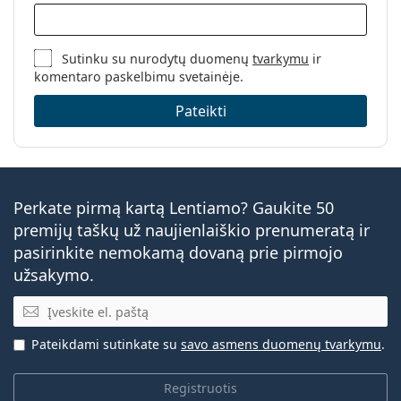
Sutinku su nurodytų duomenų
tvarkymu
ir
komentaro paskelbimu svetainėje.
Pateikti
Perkate pirmą kartą Lentiamo? Gaukite 50
premijų taškų už naujienlaiškio prenumeratą ir
pasirinkite nemokamą dovaną prie pirmojo
užsakymo.
El. pašto adresas
Pateikdami sutinkate su
savo asmens duomenų tvarkymu
.
Registruotis