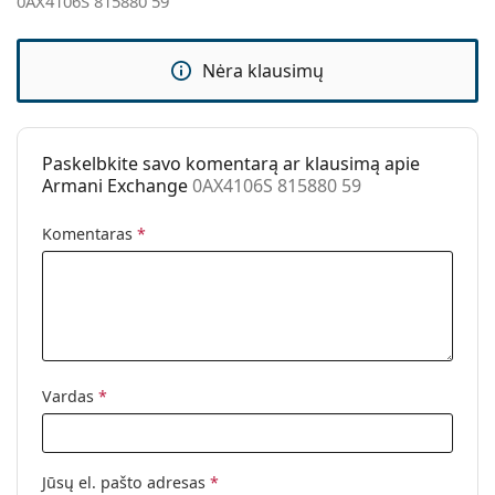
0AX4106S 815880 59
Kita
Lytis:
Vyrams
Nėra klausimų
Kategorija:
Akiniai nuo saulės
Prekės ženklas:
Armani Exchange
Naudojimas:
Madingi
Paskelbkite savo komentarą ar klausimą apie
Armani Exchange
0AX4106S 815880 59
Kodas:
0AX4106S 815880 59
Komentaras
*
Vardas
*
Jūsų el. pašto adresas
*