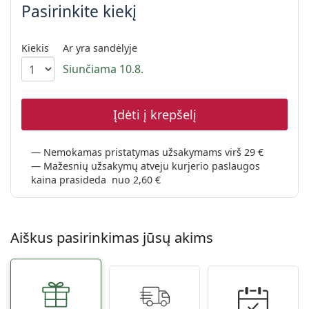
Persol
Pasirinkite kiekį
Prada
Kiekis
Ar yra sandėlyje
Atraskite visus
Siunčiama 10.8.
Įdėti į krepšelį
Nemokamas pristatymas užsakymams virš 29 €
Mažesnių užsakymų atveju kurjerio paslaugos
kaina prasideda nuo 2,60 €
Aiškus pasirinkimas jūsų akims