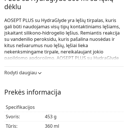
dėklu
AOSEPT PLUS su HydraGlyde yra lęšių tirpalas, kuris
gali būti naudojamas visų tipų kontaktiniams lęšiams,
įskaitant silikono-hidrogelio lęšius. Remiantis reakcija
su vandenilio peroksidu, kuris pašalina nuosėdas ir
kitus nešvarumus nuo lęšių, lęšiai lieka
nekenksmingame tirpale, nereikalaujant jokio
papildomo apdorojimo. AOSEPT PLUS su HydraGlyde
sujungia vandenilio peroksido stiprumą su HydraGlyde
technologija. Tai užtikrina visiškai švarius ir
Rodyti daugiau
sudrėkintus lęšius, kad jaustumėtės patogiai visą
dieną. Atidžiai perskaitykite pakuotės lapelį.
Neneutralizuotas lęšių tirpalas neturi patekti į akis.
Prekės informacija
Sudėtis: vandenilio peroksidas 3%, fosfono rūgštis,
natrio chloridas, fosfatas, poloksameras, HydraGlyde
Specifikacijos
Moisture Matrix (EOBO-21-polioksietilenas-
Svoris:
453 g
polioksietilenas).
Tūris:
360 ml
AOSEPT® PLUS su HydraGlyde® naudojimas