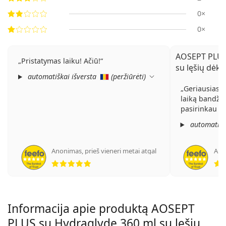
0×
0×
AOSEPT PLUS 
Pristatymas laiku! Ačiū!
su lęšių dėkl
automatiškai išversta
(
peržiūrėti
)
Geriausias ri
laiką bandžia
pasirinkau k
automatišk
Anonimas
,
prieš vieneri metai atgal
Ano
Įvertinimas 5 iš 5
Informacija apie produktą AOSEPT
PLUS su Hydraglyde 360 ml su lęšių