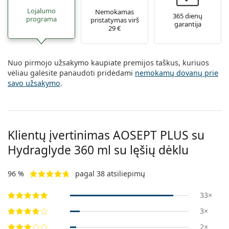
Lojalumo
Nemokamas
365 dienų
programa
pristatymas virš
garantija
29 €
Nuo pirmojo užsakymo kaupiate premijos taškus, kuriuos
vėliau galėsite panaudoti pridėdami
nemokamų dovanų prie
savo užsakymo
.
Klientų įvertinimas AOSEPT PLUS su
Hydraglyde 360 ml su lęšių dėklu
96 %
pagal 38 atsiliepimų
33×
3×
2×