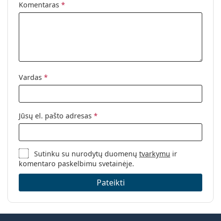
Komentaras
*
pakuotėje:
Kita
Kategorija:
Lęšių tirpalai
Priedai
Vandenilio peroksido kontaktinių
Vardas
*
lęšių tirpalai
Dėklo dydis:
10 ml
Jūsų el. pašto adresas
*
Sutinku su nurodytų duomenų
tvarkymu
ir
komentaro paskelbimu svetainėje.
Pateikti