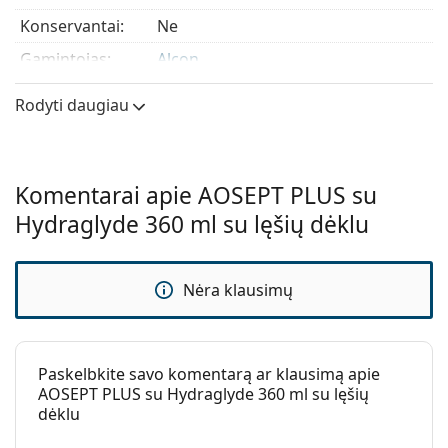
Konservantai:
Ne
Gamintojas:
Alcon
Naudojimas
Rodyti daugiau
Kategorija:
Peroksidas
Kietais lęšiams:
Taip
Komentarai apie AOSEPT PLUS su
Minkštiems
Taip
lęšiams:
Hydraglyde 360 ml su lęšių dėklu
Kelioninė
Ne
pakuotė:
Nėra klausimų
Galiojimo data:
Bent 19 mėnesiai
Naudojimo
3 mėnesiai
laikotarpis po
Paskelbkite savo komentarą ar klausimą apie
atidarymo:
AOSEPT PLUS su Hydraglyde 360 ml su lęšių
Priedai
dėklu
Lęšių dėklai
1