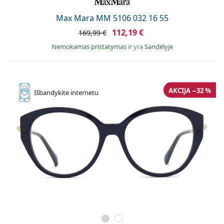
Max Mara MM 5106 032 16 55
112,19 €
169,99 €
Nemokamas pristatymas
ir yra
Sandėlyje
AKCIJA −32 %
Išbandykite
internetu