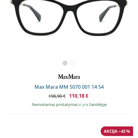
Max Mara MM 5070 001 14 54
110,18 €
198,90 €
Nemokamas pristatymas
ir yra
Sandėlyje
AKCIJA −42 %