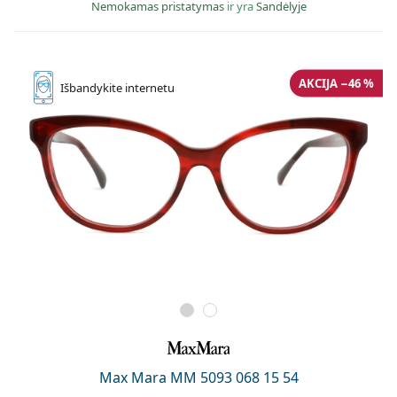
Nemokamas pristatymas
ir yra
Sandėlyje
AKCIJA −46 %
Išbandykite
internetu
Max Mara MM 5093 068 15 54