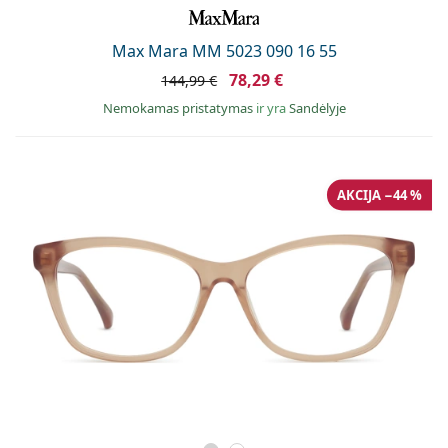
Max Mara MM 5023 090 16 55
78,29 €
144,99 €
Nemokamas pristatymas
ir yra
Sandėlyje
AKCIJA −44 %