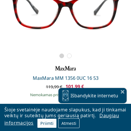
MaxMara MM 1356 0UC 16 53
101,99 €
119,99 €
Nemokamas pristatymas
ir yra
Sandėlyje
Išbandykite
internetu
Šioje svetainėje naudojame slapukus, kad ji tinkamai
veiktų ir suteiktų jums geriausią patirtį.
Daugiau
AKCIJA −46 %
informacijos
Priimti
Atmesti