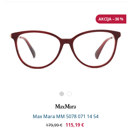
AKCIJA −36 %
Max Mara MM 5078 071 14 54
115,19 €
179,99 €