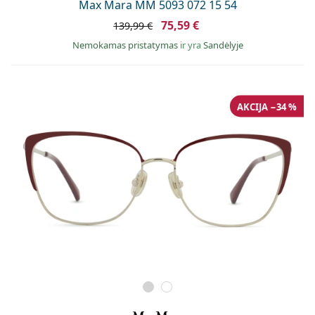
Max Mara MM 5093 072 15 54
75,59 €
139,99 €
Nemokamas pristatymas
ir yra
Sandėlyje
AKCIJA −34 %