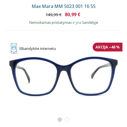
Max Mara MM 5023 001 16 55
80,99 €
149,99 €
Nemokamas pristatymas
ir yra
Sandėlyje
AKCIJA −46 %
Išbandykite
internetu