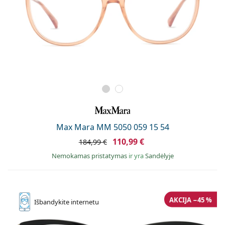
Max Mara MM 5050 059 15 54
110,99 €
184,99 €
Nemokamas pristatymas
ir yra
Sandėlyje
AKCIJA −45 %
Išbandykite
internetu