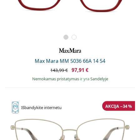
Max Mara MM 5036 66A 14 54
97,91 €
143,99 €
Nemokamas pristatymas
ir yra
Sandėlyje
AKCIJA −34 %
Išbandykite
internetu