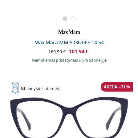
Max Mara MM 5036 066 14 54
101,94 €
169,90 €
Nemokamas pristatymas
ir yra
Sandėlyje
AKCIJA −31 %
Išbandykite
internetu