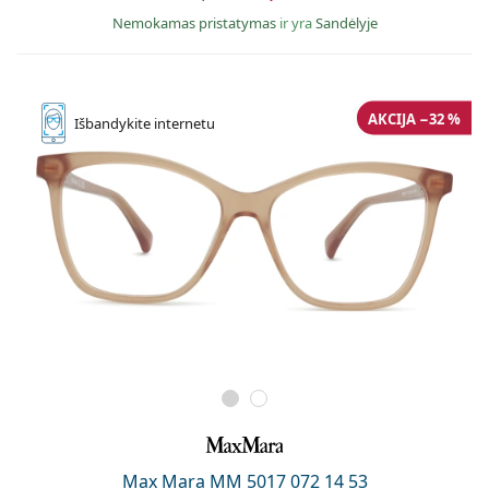
Nemokamas pristatymas
ir yra
Sandėlyje
AKCIJA −32 %
Išbandykite
internetu
Max Mara MM 5017 072 14 53