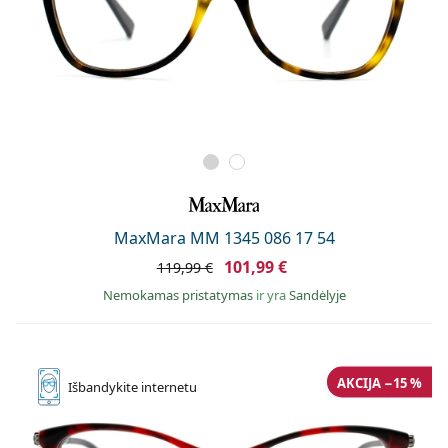
MaxMara MM 1345 086 17 54
101,99 €
119,99 €
Nemokamas pristatymas
ir yra
Sandėlyje
AKCIJA −15 %
Išbandykite
internetu