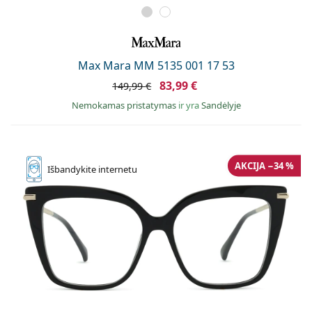
Max Mara MM 5135 001 17 53
83,99 €
149,99 €
Nemokamas pristatymas
ir yra
Sandėlyje
AKCIJA −34 %
Išbandykite
internetu