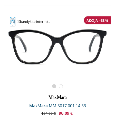
AKCIJA −38 %
Išbandykite
internetu
MaxMara MM 5017 001 14 53
96,09 €
154,99 €