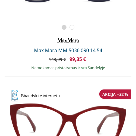
Max Mara MM 5036 090 14 54
99,35 €
143,99 €
Nemokamas pristatymas
ir yra
Sandėlyje
AKCIJA −32 %
Išbandykite
internetu