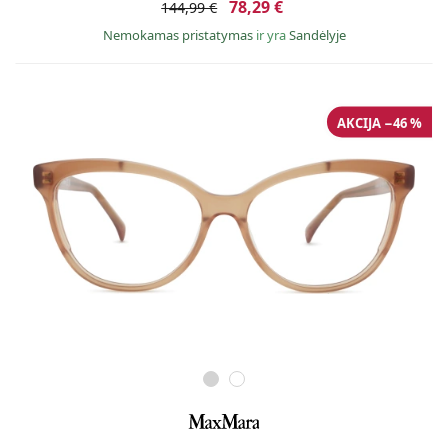
78,29 €
144,99 €
Nemokamas pristatymas
ir yra
Sandėlyje
AKCIJA −46 %