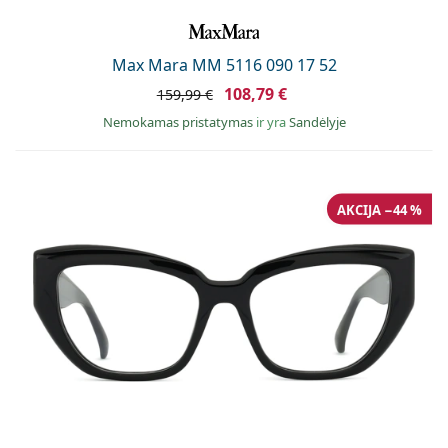
Max Mara MM 5116 090 17 52
108,79 €
159,99 €
Nemokamas pristatymas
ir yra
Sandėlyje
AKCIJA −44 %