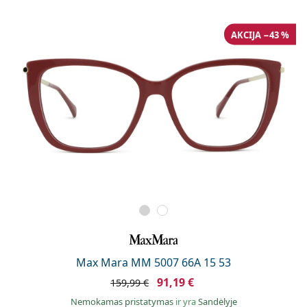
Persol
Prada
AKCIJA −43 %
Atraskite visus
Max Mara MM 5007 66A 15 53
91,19 €
159,99 €
Nemokamas pristatymas
ir yra
Sandėlyje