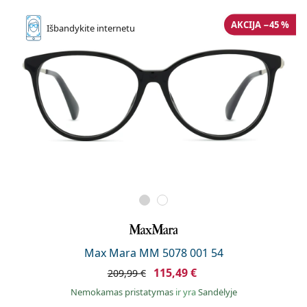
AKCIJA −45 %
Išbandykite
internetu
Max Mara MM 5078 001 54
115,49 €
209,99 €
Nemokamas pristatymas
ir yra
Sandėlyje