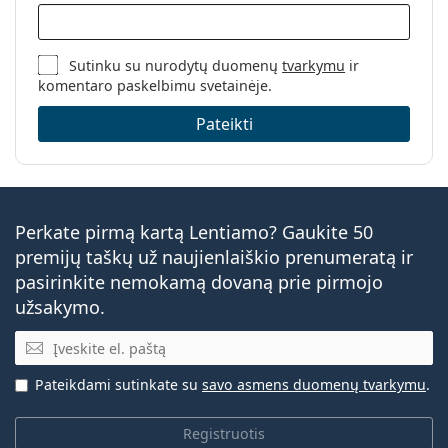
Sutinku su nurodytų duomenų
tvarkymu
ir
komentaro paskelbimu svetainėje.
Pateikti
Perkate pirmą kartą Lentiamo? Gaukite 50
premijų taškų už naujienlaiškio prenumeratą ir
pasirinkite nemokamą dovaną prie pirmojo
užsakymo.
El. pašto adresas
Pateikdami sutinkate su
savo asmens duomenų tvarkymu
.
Registruotis