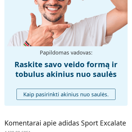
medžiaga:
Dydis:
M
Plotis:
137 mm
Kojelės ilgis:
140 mm
Nosies tiltelio
15 mm
plotis:
Papildomas vadovas:
Svoris:
40 g
Raskite savo veido formą ir
Reguliuojamos
Ne
tobulus akinius nuo saulės
nosies
pagalvėlės:
Priedai
Kaip pasirinkti akinius nuo saulės.
Dėklas:
Taip
Valymo šluostė:
Taip
Kita
Komentarai apie adidas Sport Excalate
Lytis:
Moterims