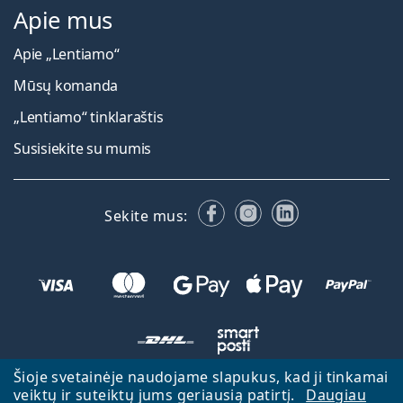
Apie mus
Apie „Lentiamo“
Mūsų komanda
„Lentiamo“ tinklaraštis
Susisiekite su mumis
Facebook
Instagram
LinkedIn
Sekite mus:
Šioje svetainėje naudojame slapukus, kad ji tinkamai
veiktų ir suteiktų jums geriausią patirtį.
Daugiau
Atgal į pagrindinį puslapį
Eiti aukštyn