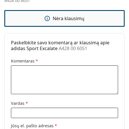
A428 00 6051
Kategorija:
Akiniai nuo saulės
Prekės ženklas:
Adidas Sport
Nėra klausimų
Naudojimas:
Sportui
Sportas:
Žygiai
Paskelbkite savo komentarą ar klausimą apie
Kodas:
A428 00 6051
adidas Sport Excalate
A428 00 6051
Komentaras
*
Vardas
*
Jūsų el. pašto adresas
*