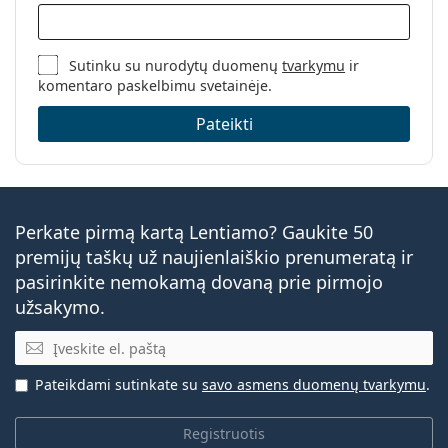
Sutinku su nurodytų duomenų
tvarkymu
ir
komentaro paskelbimu svetainėje.
Pateikti
Perkate pirmą kartą Lentiamo? Gaukite 50
premijų taškų už naujienlaiškio prenumeratą ir
pasirinkite nemokamą dovaną prie pirmojo
užsakymo.
El. pašto adresas
Pateikdami sutinkate su
savo asmens duomenų tvarkymu
.
Registruotis