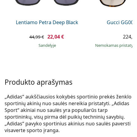
Persol
Prada
Lentiamo Petra Deep Black
Gucci GG002
Atraskite visus
22,04 €
224,9
44,99 €
Sandėlyje
Nemokamas pristaty
Produkto aprašymas
„Adidas“ aukščiausios kokybės sportinio prekės ženklo
sportinių akinių nuo saulės nereikia pristatyti. „Adidas
Sport“ akiniai nuo saulės yra populiarūs tarp
sportininkų, visų pirma dėl puikių techninių savybių.
„Adidas“ pavyko sportinius akinius nuo saulės paversti
visaverte sporto įranga.